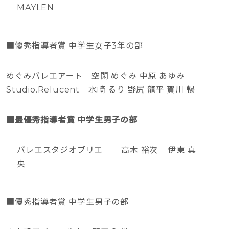
MAYLEN
■優秀指導者賞 中学生女子3年の部
めぐみバレエアート 空閑 めぐみ 中原 あゆみ
Studio.Relucent 水崎 るり 野尻 龍平 賀川 暢
■最優秀指導者賞 中学生男子の部
バレエスタジオブリエ 高木 裕次 伊東 真
央
■優秀指導者賞 中学生男子の部