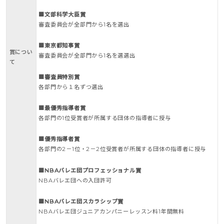
■文部科学大臣賞
審査委員会が全部門から1名を選出
■東京都知事賞
賞につい
審査委員会が全部門から1名を選選出
て
■審査員特別賞
各部門から１名ずつ選出
■最優秀指導者賞
各部門の1位受賞者が所属する団体の指導者に授与
■優秀指導者賞
各部門の2－1位・2－2位受賞者が所属する団体の指導者に授与
■NBAバレエ団プロフェッショナル賞
NBAバレエ団への入団許可
■NBAバレエ団スカラシップ賞
NBAバレエ団ジュニアカンパニーレッスン料1年間無料