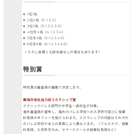
1位1名
2位2名（2-1.2-2）
3位3名（3-1.3-2.3-3）
4位を4名（4-1.2.3.4）
5位を5名（5-1.2.3.4.5）
6位を6名（6-1.2.3.4.5.6）
（ ただし各賞とも該当者なしの場合もあります）
特別賞
特別賞は審査員の審議で決定します。
■海外有名協力校スカラシップ賞
クラシックバレエ部門の中学生・高校生が対象。
海外審査員が選考し、海外のバレエ学校への入学許可並びに授業
料免除のオファーを受けられます。スカラシップの内容はそれぞれ
のバレエ学校や本人の資質により異なります。（フルスカラ、授業
料免除、入学許可のみ、サマースクールの授業料免除など）