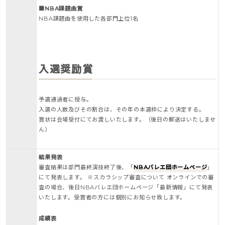
■NBA課題曲賞
NBA課題曲を使用した各部門上位1名
入選奨励賞
予選通過者に授与。
入選の人数及びその割合は、その年の本選枠により決定する。
賞状は会場受付にてお渡しいたします。（後日の郵送はいたしませ
ん）
結果発表
審査結果は部門最終演技終了後、「
NBAバレエ団ホームページ
」
にて発表します。 ※スカラシップ審査について オンラインでの審
査の場合、後日NBAバレエ団ホームページ「最新情報」にて発表
いたします。受賞者の方には個別にお知らせ致します。
成績表