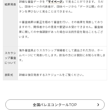
詳細な審査データを
「
マイページ
」
で見ることができます。 ただ
結果発表
し、団体ページの代表者が、団体ページから「データ公開」のボ
タンを押さないと見ることはできません。
※審査結果は厳正を極めて審査を行い、その結果を発表しており
ますので、関係者からの意見や要望はお受けできません。審査結
果に関しての中傷誹謗があった場合は法的手段を取ることもござ
います。
海外審査員よりスカラシップ候補者として選出された方は、ホー
スカラシ
ムページにて発表いたします。該当の方には個別にお知らせ致しま
ップ審査
す。
について
表彰式
詳細は後日発表するスケジュールをご覧ください。
全国バレエコンクールTOP