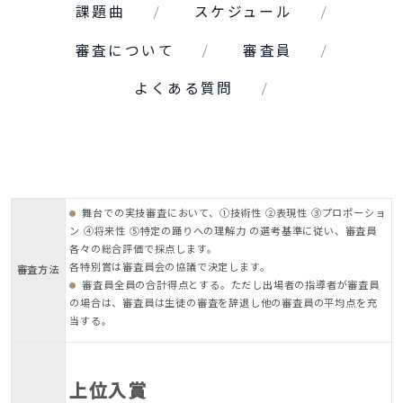
課題曲
スケジュール
審査について
審査員
よくある質問
舞台での実技審査において、①技術性 ②表現性 ③プロポーショ
ン ④将来性 ⑤特定の踊りへの理解力 の選考基準に従い、審査員
各々の総合評価で採点します。
各特別賞は審査員会の協議で決定します。
審査方法
審査員全員の合計得点とする。ただし出場者の指導者が審査員
の場合は、審査員は生徒の審査を辞退し他の審査員の平均点を充
当する。
上位入賞