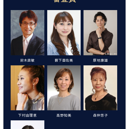
鈴木直敏
薮下亜佐美
厚地康雄
下村由理恵
高野知美
森仲悠子