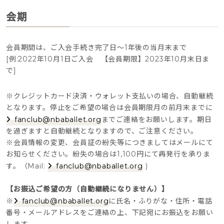
会期
会員期間は、ご入会手続き完了日～1年後の当月末まで
[例:2022年10月1日ご入会 【会員期限】2023年10月末日ま
で]
※クレジットカード決済・ウォレット支払いの場合、自動継続
となります。停止をご希望の場合は会員期限月の前月末までに
fanclub@nbaballet.org
までご連絡をお願いします。期日
を過ぎますと自動継続となりますので、ご注意ください。
※会員情報の変更、会員証の紛失等につきましてはメールにて
お知らせください。紛失の場合は1,100円にて再発行を承りま
す。（Mail:
fanclub@nbaballet.org
)
【お振込ご希望の方（自動継続になりません）】
※
fanclub@nbaballet.org
に氏名・ふりがな・住所・電話
番号・メールアドレスをご連絡の上、下記宛にお振込をお願い