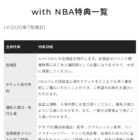
with NBA特典一覧
(※2020年7月改訂)
会員特典
特典詳細
with NBA の会員証を発行します。会員証はイベント開
会員証
催時等にはご本人確認用として必要になりますので、大切
に保管してください。
NBAバレエ団自主公演のチケットをどこよりも早く優先
チケット先行予
的にご購入いただくことができ、ご希望のお席をお選びい
約
ただけます。
自主公演時、入場の際にお並び頂くことなく、優先入場口
優先入場口・先
よりご入場いただけます。また、一般のお客様より先にご
行入場
入場いただけます。
ゲネプロ(舞台総稽古）見学、クラスレッスン見学、バッ
会員限定イベン
クステージツアー、ファン交流会等、会員のためだけに企
トへのご招待
画されたイベントにご招待いたします。自主公演毎に企画