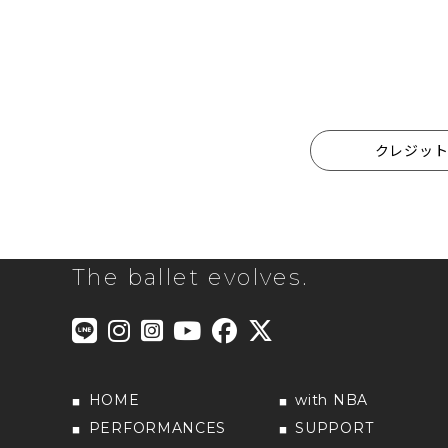
クレジッ
The ballet evolves.
HOME
with NBA
PERFORMANCES
SUPPORT