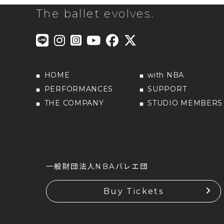
The ballet evolves.
HOME
with NBA
PERFORMANCES
SUPPORT
THE COMPANY
STUDIO MEMBERS
一般財団法人NBAバレエ団
Buy Tickets