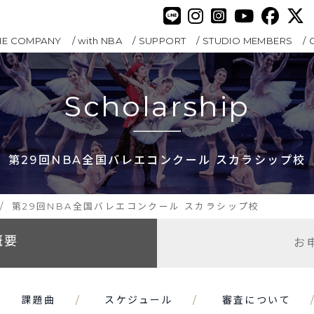
HE COMPANY
with NBA
SUPPORT
STUDIO MEMBERS
Scholarship
第29回NBA全国バレエコンクール スカラシップ校
第29回NBA全国バレエコンクール スカラシップ校
概要
お
課題曲
スケジュール
審査について