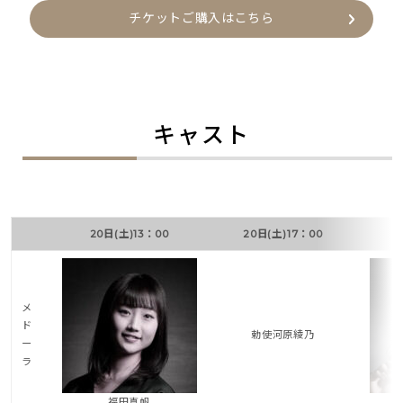
チケットご購入はこちら
キャスト
20日(土)13：00
20日(土)17：00
メ
ド
勅使河原綾乃
ー
ラ
福田真帆