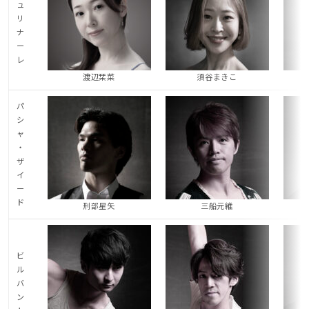
ュ
リ
ナ
ー
レ
渡辺栞菜
須谷まきこ
パ
シ
ャ
・
ザ
イ
ー
ド
刑部星矢
三船元維
ビ
ル
バ
ン