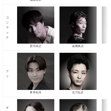
コ
ン
ラ
ッ
ド
宮内浩之
高橋真之
ア
リ
孝多佑月
北爪弘史
ギ