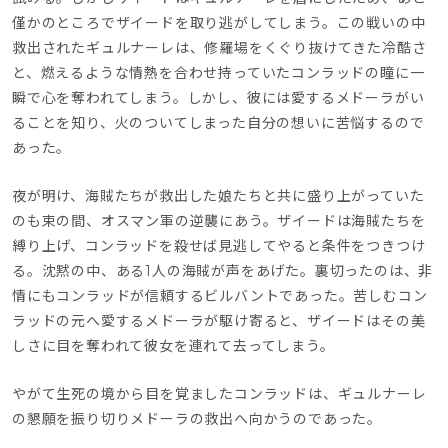
僅かのところでザイードを取り逃がしてしまう。この戦いの中
救出されたギュルナーレは、修羅場をくぐり抜けてきた冷酷さ
と、燃えるような情熱を合わせ持っていたコンラッドの瞳に一
瞬で心を奪われてしまう。しかし、彼には愛するメドーラがい
ることを知り、火のついてしまった自分の想いに苦悩するので
あった。
夜が明け、海賊たちが救出した娘たちと共に盛り上がっていた
のも束の間、オスマン軍の逆襲にあう。ザイードは海賊たちを
縛り上げ、コンラッドを殺せば見逃してやると条件をつきつけ
る。沈黙の中、ある1人の海賊が声をあげた。裏切ったのは、非
情にもコンラッドが信頼するビルバントであった。苦しむコン
ラッドの元へ愛するメドーラが駆け寄ると、ザイードはその美
しさに目を奪われて彼女を連れて去ってしまう。
やがて生死の境から目を覚ましたコンラッドは、ギュルナーレ
の懇願を振り切りメドーラの救出へ向かうのであった。