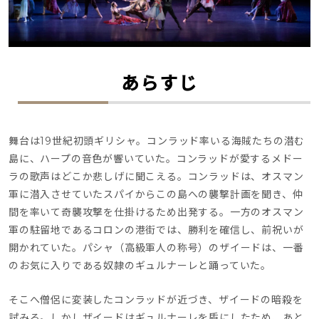
あらすじ
舞台は19世紀初頭ギリシャ。コンラッド率いる海賊たちの潜む
島に、ハープの音色が響いていた。コンラッドが愛するメドー
ラの歌声はどこか悲しげに聞こえる。コンラッドは、オスマン
軍に潜入させていたスパイからこの島への襲撃計画を聞き、仲
間を率いて奇襲攻撃を仕掛けるため出発する。一方のオスマン
軍の駐留地であるコロンの港街では、勝利を確信し、前祝いが
開かれていた。パシャ（高級軍人の称号）のザイードは、一番
のお気に入りである奴隷のギュルナーレと踊っていた。
そこへ僧侶に変装したコンラッドが近づき、ザイードの暗殺を
試みる。しかしザイードはギュルナーレを盾にしたため、あと