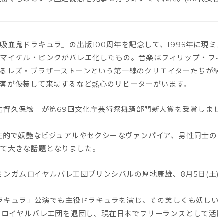
吸血鬼ドラキュラ』の出版100周年を記念して、1996年に現
）マイケル・ピンクがバレエ化したもの。音楽はフィリップ・フ
るレズ・ブラザーストーンという第一線のクリエイターたちが
客が仮装して来場するなど熱心のリピーターがいます。
監督久保綋一が第69回文化庁芸術祭舞踊部門新人賞を受賞しまし
性的で妖艶なビジュアルやセクシーなヴァンパイア、男性同士の
めて大きな話題となりました。
ーミンガムロイヤルバレエ団プリンシパルの厚地康雄、8月5日(土
「ドラキュラ」公演でも主役ドラキュラを演じ、その美しくも妖し
ガムロイヤルバレエ団を退団し、現在日本でフリーランスとして活