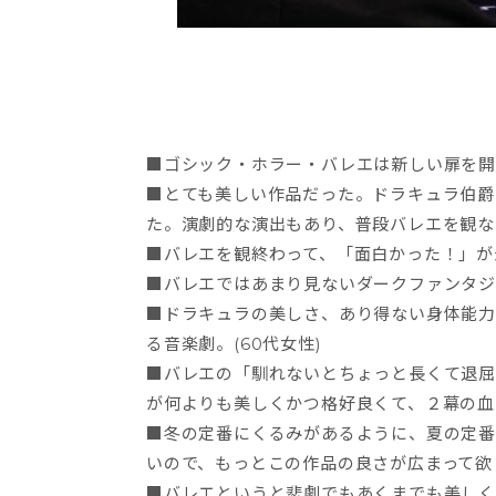
■ゴシック・ホラー・バレエは新しい扉を開
■とても美しい作品だった。ドラキュラ伯爵
た。演劇的な演出もあり、普段バレエを観な
■バレエを観終わって、「面白かった！」が最
■バレエではあまり見ないダークファンタジ
■ドラキュラの美しさ、あり得ない身体能力
る音楽劇。(60代女性)
■バレエの「馴れないとちょっと長くて退屈
が何よりも美しくかつ格好良くて、２幕の血
■冬の定番にくるみがあるように、夏の定番
いので、もっとこの作品の良さが広まって欲し
■バレエというと悲劇でもあくまでも美しく