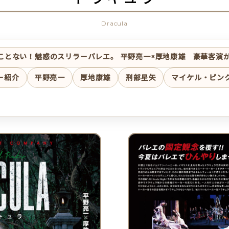
Dracula
ことない！魅惑のスリラーバレエ。 平野亮一×厚地康雄 豪華客演
ー紹介
平野亮一
厚地康雄
刑部星矢
マイケル・ピン