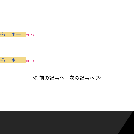
から ＊―
click!
から ＊―
click!
≪ 前の記事へ
次の記事へ ≫