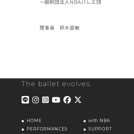
一般財団法人NBAバレエ団
理事長 鈴木直敏
The ballet evolves.
HOME
with NBA
PERFORMANCES
SUPPORT