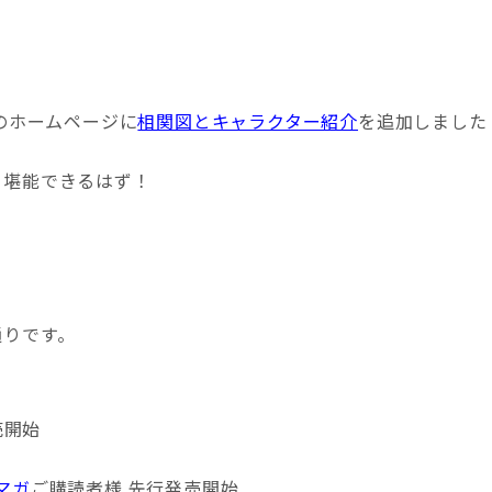
のホームページに
相関図とキャラクター紹介
を追加しました
り堪能できるはず！
通りです。
発売開始
マガ
ご購読者様 先行発売開始