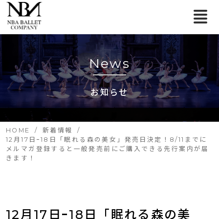
News
お知らせ
HOME
新着情報
12月17日ｰ18日「眠れる森の美女」発売日決定！8/11までに
メルマガ登録すると一般発売前にご購入できる先行案内が届
きます！
12月17日ｰ18日「眠れる森の美