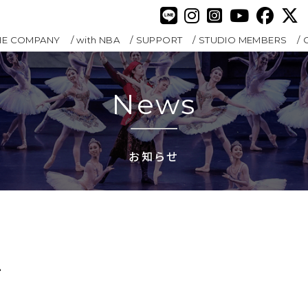
HE COMPANY
with NBA
SUPPORT
STUDIO MEMBERS
News
お知らせ
て
て