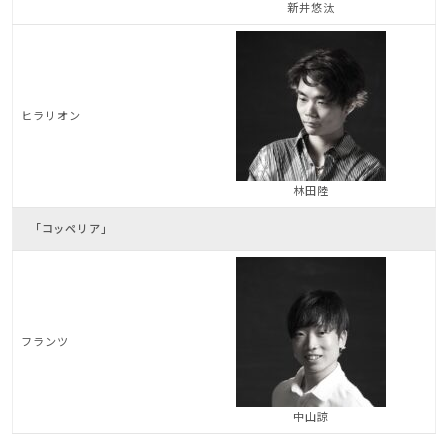
新井悠汰
ヒラリオン
林田陸
「コッペリア」
フランツ
中山諒