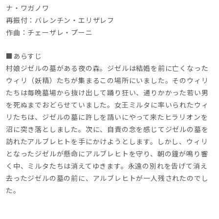
ナ・ワガノワ
再振付：バレンチン・エリザレフ
作曲：チェーザレ・プーニ
■あらすじ
村娘ジゼルの墓がある夜の森。ジゼルは結婚を前に亡くなった
ウィリ（妖精）たちが集まるこの場所にいました。そのウィリ
たちは毎晩墓場から抜け出して踊り狂い、通りかかった若い男
を死ぬまでおどらせていました。女王ミルタに率いられたウィ
リたちは、ジゼルの墓に許しを請いにやって来たヒラリオンを
沼に突き落としました。次に、自責の念を感じてジゼルの墓を
訪れたアルブレヒトを手にかけようとします。しかし、ウィリ
となったジゼルが懸命にアルブレヒトを守り、朝の鐘が鳴り響
く中、ミルタたちは消えてゆきます。永遠の別れを告げて消え
去ったジゼルの墓の前に、アルブレヒトが一人残されたのでし
た。