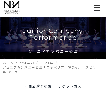
Junior Company
Performance
ジュニアカンパニー公演
ホーム
公演案内
2024年
ジュニアカンパニー公演「コッペリア」第3幕、「ジゼル」
第2幕 他
年間公演予定表
チケット購入