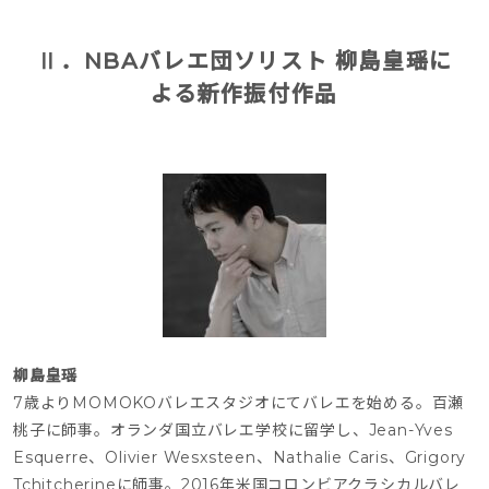
Ⅱ
．
NBAバレエ団ソリスト 柳島皇瑶に
よる新作振付作品
柳島皇瑶
7歳よりMOMOKOバレエスタジオにてバレエを始める。百瀬
桃⼦に師事。オランダ国⽴バレエ学校に留学し、Jean-Yves 
Esquerre、Olivier Wesxsteen、Nathalie Caris、Grigory 
Tchitcherineに師事。2016年⽶国コロンビアクラシカルバレ