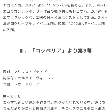
エ団に⼊団。2017年よりプリンシパルを務める。また、同バレ
エ団のコンテンポラリー作品の振り付けも担当する。2019年キ
エフクラシックバレエ団の⽇本公演にゲストとして出演。2019
年⽶国クリーブランドバレエ団に移籍。2022年NBAバレエ団
に⼊団。
Ⅲ．「コッペリア」より第3幕
振付：マリウス・プティパ
再振付：セルゲイ・ヴィアレフ
作曲：レオ・ドリーブ
■あらすじ
ある村で新しい鐘が奉納され、祭りが行われている中、鐘にち
なんだ踊りが次々と披露されます。そこへスワニルダに人形の