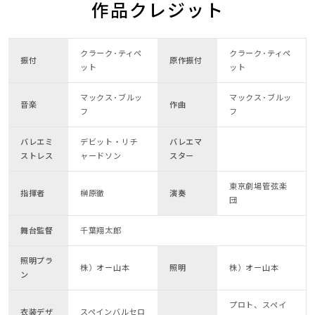
作品クレジット
クラーク･ティペ
クラーク･ティペ
振付
原作振付
ット
ット
マックス･ブルッ
マックス･ブルッ
音楽
作曲
フ
フ
バレエミ
デビット・リチ
バレエマ
ストレス
ャードソン
スター
東京劇場管弦楽
指揮者
榊原徹
演奏
団
舞台監督
千葉翔太郎
照明プラ
株）オー山本
照明
株）オー山本
ン
プロト、スペイ
衣装デザ
スペインバルセロ