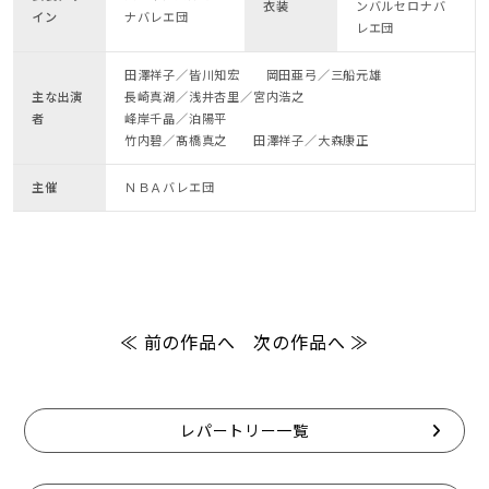
衣装
ンバルセロナバ
イン
ナバレエ団
レエ団
田澤祥子／皆川知宏 岡田亜弓／三船元雄
主な出演
長崎真湖／浅井杏里／宮内浩之
者
峰岸千晶／泊陽平
竹内碧／髙橋真之 田澤祥子／大森康正
主催
ＮＢＡバレエ団
≪ 前の作品へ
次の作品へ ≫
レパートリー一覧