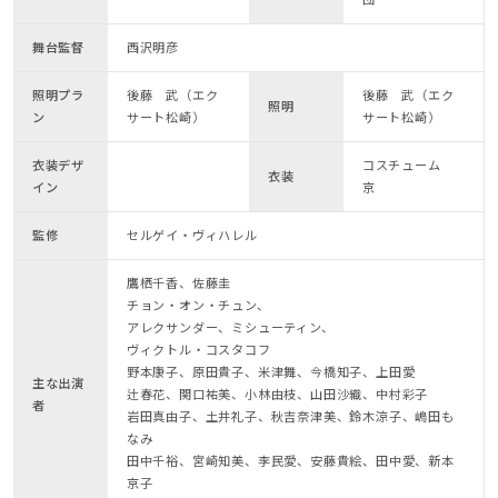
舞台監督
西沢明彦
照明プラ
後藤 武（エク
後藤 武（エク
照明
ン
サート松崎）
サート松崎）
衣装デザ
コスチューム
衣装
イン
京
監修
セルゲイ・ヴィハレル
鷹栖千香、佐藤圭
チョン・オン・チュン、
アレクサンダー、ミシューティン、
ヴィクトル・コスタコフ
野本康子、原田貴子、米津舞、今橋知子、上田愛
主な出演
辻春花、関口祐美、小林由枝、山田沙織、中村彩子
者
岩田真由子、土井礼子、秋吉奈津美、鈴木涼子、嶋田も
なみ
田中千裕、宮崎知美、李民愛、安藤貴絵、田中愛、新本
京子