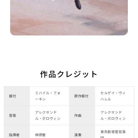
作品クレジット
ミハイル・フォ
セルゲイ・ヴィ
振付
原作振付
ーキン
ハレル
アレクサンド
アレクサンド
音楽
作曲
ル・ボロヴィン
ル・ボロヴィン
東京劇場管弦楽
指揮者
榊原徹
演奏
団