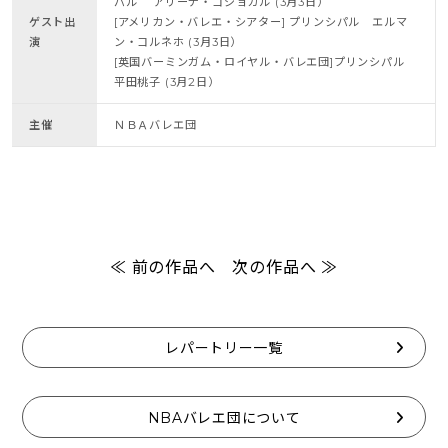
パル アリーナ・コジョカル (3月3日）
ゲスト出
[アメリカン・バレエ・シアター] プリンシパル エルマ
演
ン・コルネホ (3月3日）
[英国バーミンガム・ロイヤル・バレエ団]プリンシパル
平田桃子 (3月2日）
主催
ＮＢＡバレエ団
≪ 前の作品へ
次の作品へ ≫
レパートリー一覧
NBAバレエ団について