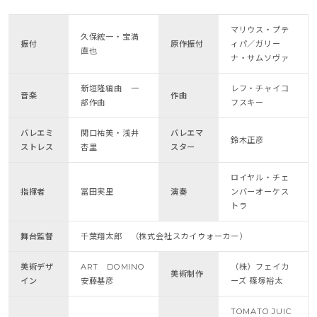
マリウス・プテ
久保綋一・宝満
振付
原作振付
ィパ／ガリー
直也
ナ・サムソヴァ
新垣隆編曲 一
レフ・チャイコ
音楽
作曲
部作曲
フスキー
バレエミ
関口祐美・浅井
バレエマ
鈴木正彦
ストレス
杏里
スター
ロイヤル・チェ
指揮者
冨田実里
演奏
ンバーオーケス
トラ
舞台監督
千葉翔太郎 （株式会社スカイウォーカー）
美術デザ
ART DOMINO
（株）フェイカ
美術制作
イン
安藤基彦
ーズ 篠塚裕太
TOMATO JUIC