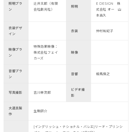
照明プラ
辻井太郎（有限
E DESIGN 株
照明
ン
会社劇光社）
式会社 オー 山
本高久
衣装デザ
衣装
仲村祐妃子
イン
特殊効果映像：
映像プラ
株式会社フェイ
映像
ン
カーズ
音響プラ
音響
相馬保之
ン
ビデオ撮
写真撮影
吉川幸次郎
影
大道具製
生駒研介
作
[イングリッシュ・ナショナル・バレエ]リード・プリンシ