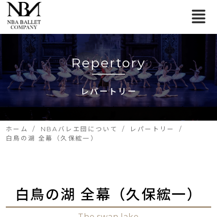
Repertory
レパートリー
ホーム
NBAバレエ団について
レパートリー
白鳥の湖 全幕（久保綋一）
白鳥の湖 全幕（久保綋一）
The swan lake