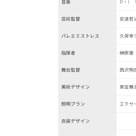
音楽
P・I
芸術監督
安達哲
バレエミストレス
久保幸
指揮者
榊原徹
舞台監督
西沢明
美術デザイン
東宝舞
照明プラン
エクサ
衣装デザイン