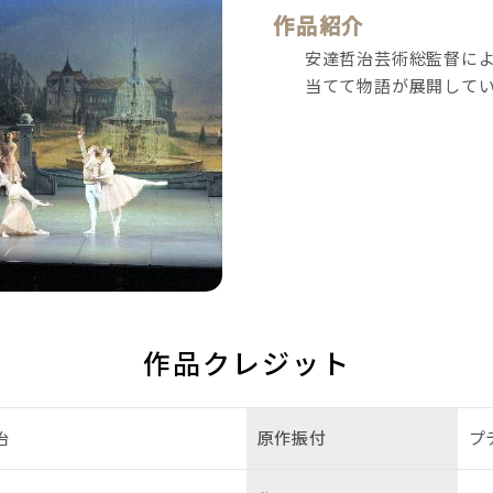
作品紹介
安達哲治芸術総監督に
当てて物語が展開して
作品クレジット
治
原作振付
プ