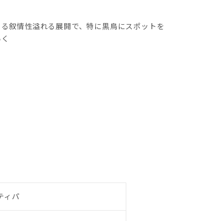
よる叙情性溢れる展開で、特に黒鳥にスポットを
いく
ティパ