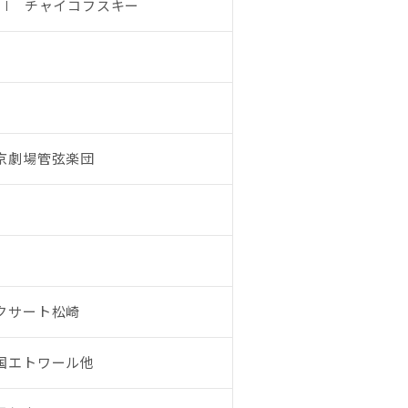
・I チャイコフスキー
京劇場管弦楽団
クサート松崎
国エトワール他