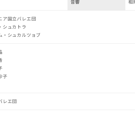
音響
相
ニア国立バレエ団
・シュカトラ
ム・シュカルツョブ
晶
香
子
沙子
バレエ団