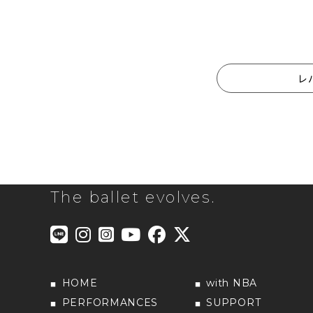
レ
The ballet evolves.
HOME
with NBA
PERFORMANCES
SUPPORT