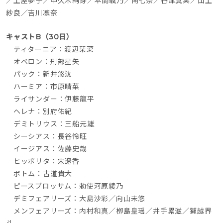
／土屋夢子／中久木絢芽／本間颯乃／南七奈／谷津真実／山上
紗良／吉川凛奈
キャストB（30日）　　
　ティターニア：渡辺栞菜
　オベロン：刑部星矢
　パック：新井悠汰
　ハーミア：市原晴菜
　ライサンダー：伊藤龍平
　ヘレナ：別府佑紀
　デミトリウス：三船元雄
　シーシアス：長谷怜旺
　イージアス：佐藤史哉
　ヒッポリタ：宋遼香
　ボトム：古道貴大
　ピースブロッサム：勅使河原綾乃
　デミフェアリーズ：大島沙彩／向山未悠
　メンフェアリーズ：内村和真／栁島皇瑶／井手累滋／獺越界