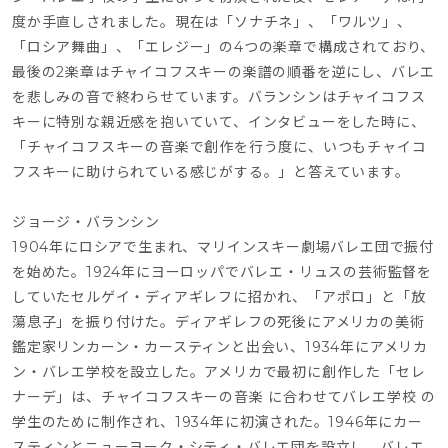
度か手直しされました。現在は「ソナチネ」、「ワルツ」、
「ロシア舞曲」、「エレジー」の4つの楽章で構成されており、
最後の2楽章はチャイコフスキーの楽譜の順番を逆にし、バレエ
を悲しみの音で終わらせています。バランシンはチャイコフス
キーに特別な親近感を抱いていて、インタビューをした時に、
「チャイコフスキーの音楽で創作を行う度に、いつもチャイコ
フスキーに助けられている感じがする。」と答えています。
ジョージ・バランシン
1904年にロシアで生まれ、マリインスキー劇場バレエ団で振付
を始めた。1924年にヨーロッパでバレエ・リュスの芸術監督を
していたセルゲイ・ディアギレフに招かれ、「アポロ」と「放
蕩息子」を振り付けた。ディアギレフの死後にアメリカの美術
鑑定家リンカーン・カースティンと出会い、1934年にアメリカ
ン・バレエ学校を設立した。アメリカで最初に創作した「セレ
ナーデ」は、チャイコフスキーの音楽 に合わせてバレエ学校 の
学生のために制作され、1934年に初演された。1946年にカー
スティンとニューヨーク・シティ・バレエ団を設立し、バレエ