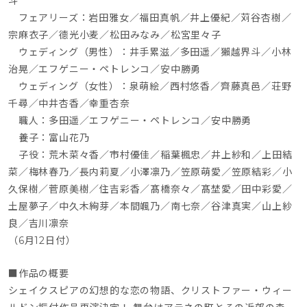
斗
　フェアリーズ：岩田雅女／福田真帆／井上優紀／苅谷杏樹／
宗麻衣子／德光小麦／松田みなみ／松宮里々子
　ウェディング（男性）：井手累滋／多田遥／獺越界斗／小林
治晃／エフゲニー・ペトレンコ／安中勝勇
　ウェディング（女性）：泉萌絵／西村悠香／齊藤真邑／荘野
千尋／中井杏香／幸重杏奈
　職人：多田遥／エフゲニー・ペトレンコ／安中勝勇
　養子：富山花乃
　子役：荒木菜々香／市村優佳／稲葉楓忠／井上紗和／上田結
菜／梅林春乃／長内莉夏／小澤凛乃／笠原萌愛／笠原結彩／小
久保樹／菅原美樹／住吉彩香／髙橋奈々／髙埜愛／田中彩愛／
土屋夢子／中久木絢芽／本間颯乃／南七奈／谷津真実／山上紗
良／吉川凛奈
（6月12日付）
■作品の概要
シェイクスピアの幻想的な恋の物語、クリストファー・ウィー