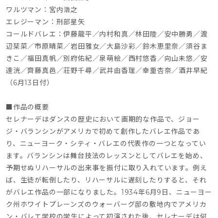
ワルツマン：宮内浩之
エレジーマン：刑部星矢
コールドバレエ：伊藤龍平／内村和真／林田陸／安中勝勇／渡
辺栞菜／市原晴菜／岩田雅女／大島沙彩／鈴木恵里奈／須谷ま
きこ／福田真帆／別府佑紀／泉萌絵／西村悠香／向山未悠／安
達洸／齊藤真邑／荘野千尋／武井由香理／幸重杏奈／酒井早紀
（6月13日付）
■作品の概要
セレナーデはダンスの歴史において画期的な作品で、ジョー
ジ・バランシンがアメリカで初めて創作したバレエ作品であ
り、ニューヨーク・シティ・バレエの代表作の一つとなってい
ます。バランシンは舞台技法のレッスンとしてバレエを始め、
予期せぬリハーサルの出来事を振付に取り入れています。例え
ば、生徒が転倒したり、リハーサルに遅刻したりすると、それ
がバレエ作品の一部になりました。1934年6月9日、ニューヨー
ク州ホワイトプレーンズのウォーバーグ邸の敷地内でアメリカ
ン・バレエ学校の学生によって初演された後、セレナーデは何