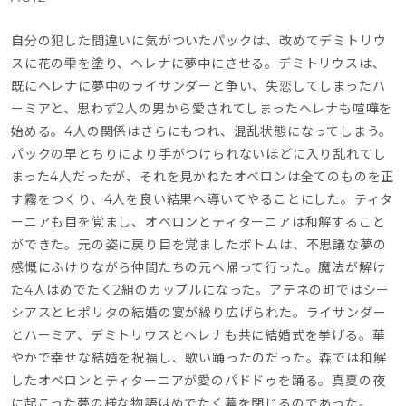
自分の犯した間違いに気がついたパックは、改めてデミトリウ
スに花の雫を塗り、ヘレナに夢中にさせる。デミトリウスは、
既にヘレナに夢中のライサンダーと争い、失恋してしまったハ
ーミアと、思わず2人の男から愛されてしまったヘレナも喧嘩を
始める。4人の関係はさらにもつれ、混乱状態になってしまう。
パックの早とちりにより手がつけられないほどに入り乱れてし
まった4人だったが、それを見かねたオベロンは全てのものを正
す霧をつくり、4人を良い結果へ導いてやることにした。ティタ
ーニアも目を覚まし、オベロンとティターニアは和解すること
ができた。元の姿に戻り目を覚ましたボトムは、不思議な夢の
感慨にふけりながら仲間たちの元へ帰って行った。魔法が解け
た4人はめでたく2組のカップルになった。アテネの町ではシー
シアスとヒポリタの結婚の宴が繰り広げられた。ライサンダー
とハーミア、デミトリウスとヘレナも共に結婚式を挙げる。華
やかで幸せな結婚を祝福し、歌い踊ったのだった。森では和解
したオベロンとティターニアが愛のパドドゥを踊る。真夏の夜
に起こった夢の様な物語はめでたく幕を閉じるのであった。