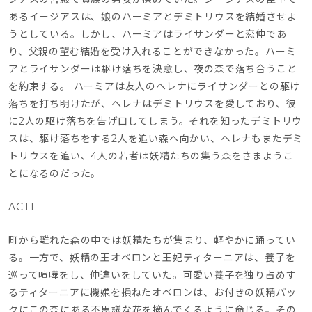
あるイージアスは、娘のハーミアとデミトリウスを結婚させよ
うとしている。しかし、ハーミアはライサンダーと恋仲であ
り、父親の望む結婚を受け入れることができなかった。ハーミ
アとライサンダーは駆け落ちを決意し、夜の森で落ち合うこと
を約束する。 ハーミアは友人のヘレナにライサンダーとの駆け
落ちを打ち明けたが、ヘレナはデミトリウスを愛しており、彼
に2人の駆け落ちを告げ口してしまう。それを知ったデミトリウ
スは、駆け落ちをする2人を追い森へ向かい、ヘレナもまたデミ
トリウスを追い、4人の若者は妖精たちの集う森をさまようこ
とになるのだった。
ACT1
町から離れた森の中では妖精たちが集まり、軽やかに踊ってい
る。一方で、妖精の王オベロンと王妃ティターニアは、養子を
巡って喧嘩をし、仲違いをしていた。可愛い養子を独り占めす
るティターニアに機嫌を損ねたオベロンは、お付きの妖精パッ
クにこの森にある不思議な花を摘んでくるように命じる。その