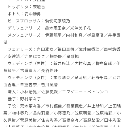
　ヒッポリタ：宋遼香
　ボトム：安中勝勇
　ピースブロッサム：勅使河原綾乃
　デミフェアリーズ：鈴木恵里奈／米津美千花
　メンフェアリーズ：伊藤龍平／内村和真／栁島皇瑶／井手累
滋
　フェアリーズ：岩田雅女／福田真帆／武井由香理／西村悠香
／安達洸／寺尾はづき／横野優／鬼頭楓
　ウェディング（男性）：新井悠汰／内村和真／栁島皇瑶／伊
藤龍平／古道貴大／長谷怜旺
　ウェディング（女性）：市原晴菜／泉萌絵／荘野千尋／武井
由香理／幸重杏奈／𠮷川風音
　職人：小林治晃／佐藤史哉／エフゲニー・ペトレンコ
　養子：野村菜々子
　子役：荒木菜々香／市村優佳／稲葉楓忠／井上紗和／上田結
菜／梅林春乃／長内莉夏／小澤凛乃／笠原萌愛／笠原結彩／小
久保樹／菅原美樹／住吉彩香／髙橋奈々／髙原埜愛／田中彩愛