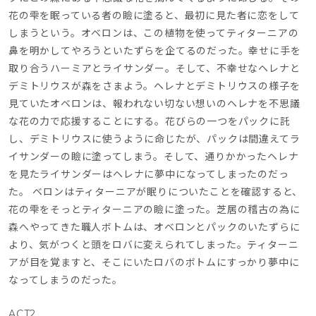
花の雫を眠っている者の瞼に塗ると、最初に見た者に恋をして
しまうという。オベロンは、この植物を使ってティターニアの
鼻を明かしてやろうといたずらを企てるのだった。幸せに手を
取り合うハーミアとライサンダー。そして、不幸せなヘレナと
デミトリウスが森をさまよう。ヘレナとデミトリウスの様子を
見ていたオベロンは、報われない切ない想いのヘレナを不思議
な花の力で応援することにする。花びらの一つをパックに託
し、デミトリウスに使うように命じたが、パックは間違えてラ
イサンダーの瞼に塗ってしまう。そして、通りかかったヘレナ
を見たライサンダーはヘレナに夢中になってしまったのだっ
た。 ベロンはティターニアが眠りについたことを確認すると、
花の雫をそっとティターニアの瞼に塗った。芝居の稽古の為に
森へやってきた職人ボトムは、オベロンとパックのいたずらに
より、気がつくと頭をロバに変えられてしまった。ティターニ
アが目を覚ますと、そこにいたロバのボトムにすっかり夢中に
なってしまうのだった。
ACT2