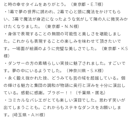
と時の幸せタイムをありがとう。（東京都・E.T様）
・1幕で夢の世界に誘われ、2幕で心と頭に魔法をかけてもら
い、3幕で魔法が身近になったような気がして隣の人に微笑みか
けたくなりました。（東京都・N.N様）
・身体で表現することの無限の可能性と美しさを堪能しまし
た。これからも表現することの楽しみを味わせて頂きたいで
す。一場面が絵画のように完璧な美しさでした。（東京都・K.S
様）
・ダンサーの方の素晴らしい実技に魅了されました。すごいで
す。夢の中にいるようでした。（神奈川県・S.K様）
・永く鍛え抜かれた技、どうみても芸の域を超越している。個
の輝ける魅力と集団の調和が物語に奥行と深みを十分に演出し
ている。感動に感謝。ブラボー！！（千葉県・匿名）
・コミカルなバレエがとても楽しい演目でした。思わず笑いが
出てしまうことも。これからもステキなダンスをお願いしま
す。(埼玉県・A.H様）