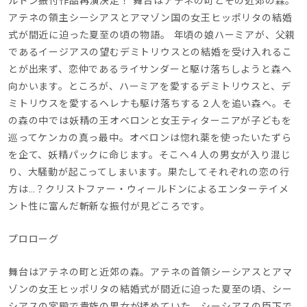
ルドン振付作品再演決定！ 舞台はアテネの町とその近郊の森。
アテネの領主シーシアスとアマゾン国の女王ヒッポリタの結婚
式が間近に迫った夏至の頃の物語。 年頃の娘ハーミアが、父親
であるイージアスの望むデミトリウスとの結婚を受け入れるこ
とが出来ず、恋仲であるライサンダーと駆け落ちしようと森へ
向かいます。ところが、ハーミアを愛するデミトリウスと、デ
ミトリウスを愛するヘレナも駆け落ちする２人を追い森へ。そ
の森の中では妖精の王オベロンと女王ティターニアが子どもを
巡ってケンカの真っ最中。オベロンは惚れ薬を使ったいたずら
を企て、妖精パックに命じます。そこへ４人の男女が入り混じ
り、大騒動が起こってしまいます。果たしてそれぞれの恋の行
方は…？クリストファー・ウィールドンによるエンターテイメ
ント性に富んだ斬新な振付が見どころです。
プロローグ
舞台はアテネの町と近郊の森。アテネの首領シーシアスとアマ
ゾンの女王ヒッポリタの結婚式が間近に迫った夏至の頃、シー
シアスの宮殿で貴族の男女が揉めていた。シーシアスの臣下で