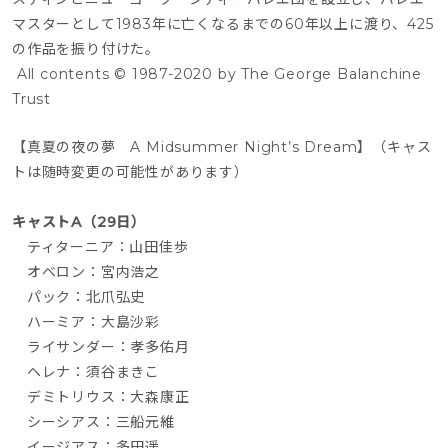
マスターとして1983年に亡くなるまでの60年以上に渡り、425
の作品を振り付けた。
 All contents © 1987-2020 by The George Balanchine 
Trust
【真夏の夜の夢　A Midsummer Night’s Dream】（キャス
トは随時変更の可能性があります）
キャストA（29日）
　ティターニア：山田佳歩
　オベロン：宮内浩之
　パック：北爪弘史
　ハーミア：大島沙彩
　ライサンダー：孝多佑月
　ヘレナ：須谷まきこ
　デミトリウス：大森康正
　シーシアス：三船元維
　イージアス：多田遥