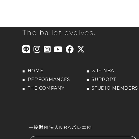
The ballet evolves.
HOME
with NBA
PERFORMANCES
SUPPORT
THE COMPANY
STUDIO MEMBERS
一般財団法人NBAバレエ団