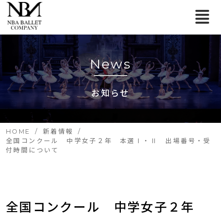
News
お知らせ
HOME
新着情報
全国コンクール 中学女子２年 本選Ⅰ・Ⅱ 出場番号・受
付時間について
全国コンクール　中学女子２年　