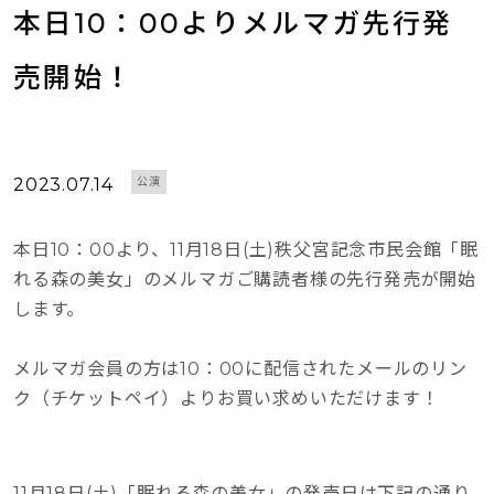
本日10：00よりメルマガ先行発
売開始！
2023.07.14
公演
本日10：00より、11月18日(土)秩父宮記念市民会館「眠
れる森の美女」のメルマガご購読者様の先行発売が開始
します。
メルマガ会員の方は10：00に配信されたメールのリン
ク（チケットペイ）よりお買い求めいただけます！
11月18日(土)「眠れる森の美女」の発売日は下記の通り