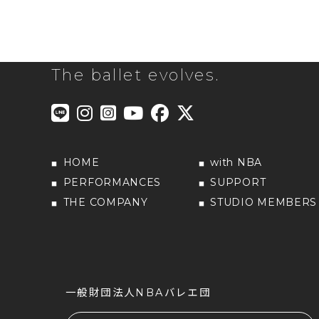
The ballet evolves.
HOME
with NBA
PERFORMANCES
SUPPORT
THE COMPANY
STUDIO MEMBERS
一般財団法人NBAバレエ団