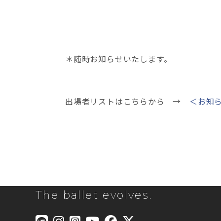
＊随時お知らせいたします。
出場者リストはこちらから →
＜お知
The ballet evolves.