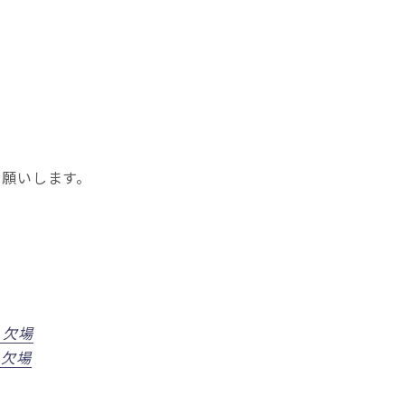
お願いします。
 欠場
 欠場