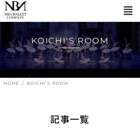
KOICHI'S ROOM
HOME
KOICHI‘S ROOM
記事一覧