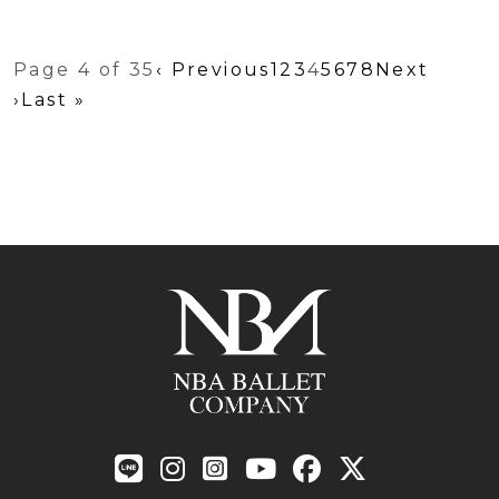
Page 4 of 35
‹ Previous
1
2
3
4
5
6
7
8
Next
›
Last »