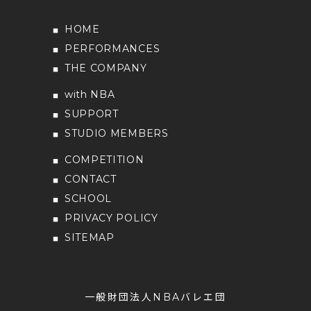
HOME
PERFORMANCES
THE COMPANY
with NBA
SUPPORT
STUDIO MEMBERS
COMPETITION
CONTACT
SCHOOL
PRIVACY POLICY
SITEMAP
一般財団法人NBAバレエ団