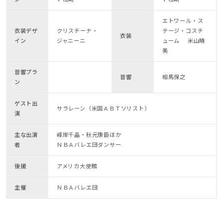
エトワール・ス
衣装デザ
クリスチーナ・
テージ・コスチ
衣装
イン
ジャニーニ
ューム 米山晴
美
音響プラ
音響
相馬保之
ン
ゲスト出
サラレーン（米国ＡＢＴソリスト）
演
主な出演
峰岸千晶・秋元康臣ほか
者
ＮＢＡバレエ団ダンサー
後援
アメリカ大使館
主催
ＮＢＡバレエ団