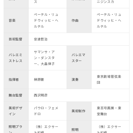
ス
ニジンスカ
ペーテル・リュ
ペーテル・リュ
音楽
ドウィッヒ・ヘ
作曲
ドウィッヒ・ヘ
ルテル
ルテル
芸術監督
安達哲治
サマンサ・ア
バレエミ
バレエマ
ン・ダンスタ
ストレス
スター
ー、大畠律子
東京劇場管弦楽
指揮者
榊原徹
演奏
団
舞台監督
西沢明彦
美術デザ
パウロ・フェメ
東百号画房・東
美術制作
イン
ドロ
宝舞台
照明プラ
（株）エクサー
（株）エクサー
照明
ン
ト松崎
ト松崎