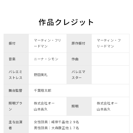
作品クレジット
マーティン・フリ
マーティン・フ
振付
原作振付
ードマン
リードマン
音楽
ニーナ・シモン
作曲
バレエミ
バレエマ
野田美礼
ストレス
スター
舞台監督
千葉翔太郎
照明プラ
株式会社オー
株式会社オー
照明
ン
山本高久
山本高久
主な出演
女性団員：峰岸千晶他２９名
者
男性団員：大森康正他１７名