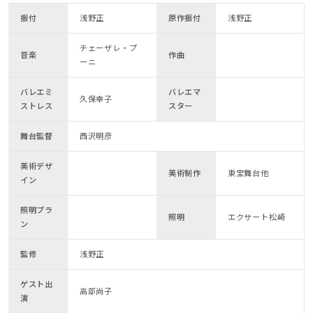
振付
浅野正
原作振付
浅野正
チェーザレ・プ
音楽
作曲
ーニ
バレエミ
バレエマ
久保幸子
ストレス
スター
舞台監督
西沢明彦
美術デザ
美術制作
東宝舞台他
イン
照明プラ
照明
エクサート松崎
ン
監修
浅野正
ゲスト出
高部尚子
演