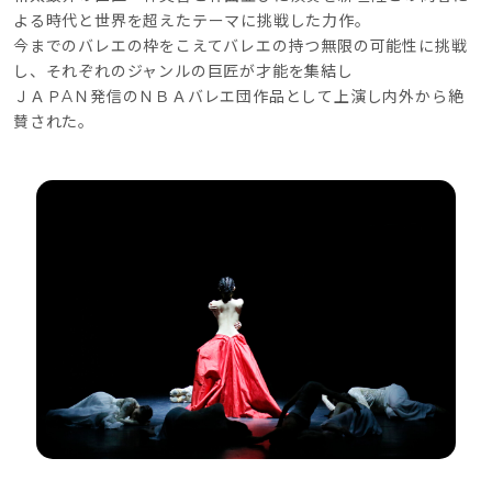
よる時代と世界を超えたテーマに挑戦した力作。
今までのバレエの枠をこえてバレエの持つ無限の可能性に挑戦
し、それぞれのジャンルの巨匠が才能を集結し
ＪＡＰAＮ発信のＮＢＡバレエ団作品として上演し内外から絶
賛された。