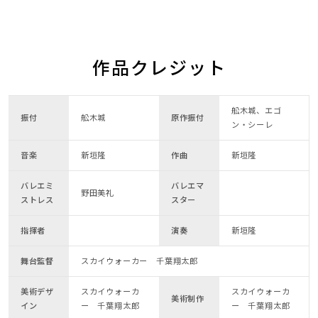
作品クレジット
舩木城、エゴ
振付
舩木城
原作振付
ン・シーレ
音楽
新垣隆
作曲
新垣隆
バレエミ
バレエマ
野田美礼
ストレス
スター
指揮者
演奏
新垣隆
舞台監督
スカイウォーカー 千葉翔太郎
美術デザ
スカイウォーカ
スカイウォーカ
美術制作
イン
ー 千葉翔太郎
ー 千葉翔太郎