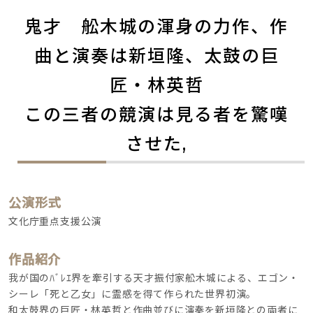
鬼才　舩木城の渾身の力作、作
曲と演奏は新垣隆、太鼓の巨
匠・林英哲
この三者の競演は見る者を驚嘆
させた,
公演形式
文化庁重点支援公演
作品紹介
我が国のﾊﾞﾚｴ界を牽引する天才振付家舩木城による、エゴン・
シーレ「死と乙女」に霊感を得て作られた世界初演。
和太鼓界の巨匠・林英哲と作曲並びに演奏を新垣隆との両者に