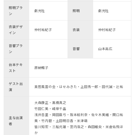
照明プラ
劇光社
照明
劇光社
ン
衣装デザ
仲村祐紀子
衣装
仲村祐紀子
イン
音響プラ
音響
山本高広
ン
台本テキ
原納暢子
スト
ゲスト出
英哲風雲の会・はせみきた・上田秀一郎・田代誠・辻祐
演
大森康正・髙橋真之
竹田仁美・峰岸千晶
浅井杏里・岡田亜弓・阪本絵利奈・佐々木美緒・関口祐
主な出演
美・竹内碧・土田明日香・米津萌
者
皆川知宏・三船元雄・宮内浩之・森田維央・米倉佑飛ほ
か