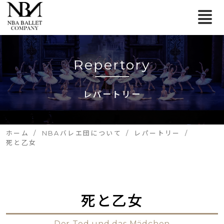
Repertory
レパートリー
ホーム
NBAバレエ団について
レパートリー
死と乙女
死と乙女
Der Tod und das Mädchen