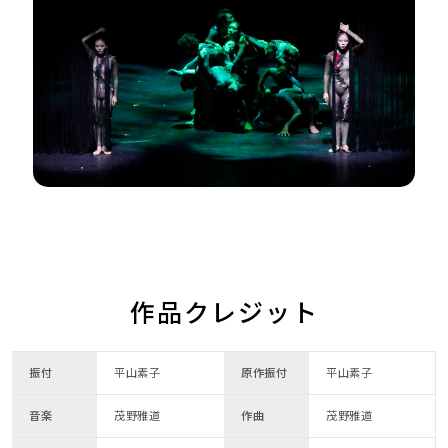
作品クレジット
振付
平山素子
原作振付
平山素子
音楽
茂野雅道
作曲
茂野雅道