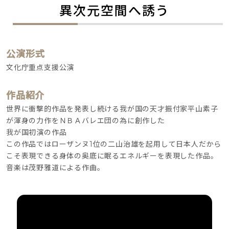
異次元空間へ誘う
公演形式
文化庁重点支援公演
作品紹介
世界に衝撃的作品を発表し続ける我が国の天才振付家平山素子
が渾身の力作をＮＢＡバレエ団の為に創作した
我が国初演の作品
この作品ではローザンヌ1位の二山治雄を起用して日本人だから
こそ表現できる身体の奥底に眠るエネルギーを表現した作品。
音楽は茂野雅道による作曲。