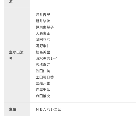
演
浅井杏里
新井悠汰
伊東由希子
大森康正
岡田亜弓
河野崇仁
主な出演
鮫島美里
者
清水勇志レイ
高橋真之
竹田仁美
土田明日香
三船元雄
峰岸千晶
森田維央
主催
ＮＢＡバレエ団