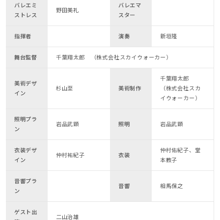
バレエミ
バレエマ
野田美礼
ストレス
スター
指揮者
演奏
新垣隆
舞台監督
千葉翔太郎 （株式会社スカイウォーカー）
千葉翔太郎
美術デザ
杉山至
美術制作
（株式会社スカ
イン
イウォーカー）
照明プラ
岩品武顕
照明
岩品武顕
ン
衣装デザ
仲村佑紀子、堂
仲村祐紀子
衣装
イン
本教子
音響プラ
音響
相馬保之
ン
ゲスト出
二山治雄