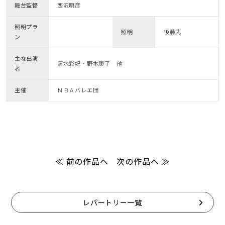
舞台監督
西沢明彦
照明プラ
照明
後藤武
ン
主な出演
清水彩妃・野本康子 他
者
主催
ＮＢＡバレエ団
≪ 前の作品へ
次の作品へ ≫
レパートリー一覧