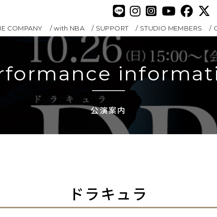
HE COMPANY
with NBA
SUPPORT
STUDIO MEMBERS
rformance informat
公演案内
ドラキュラ