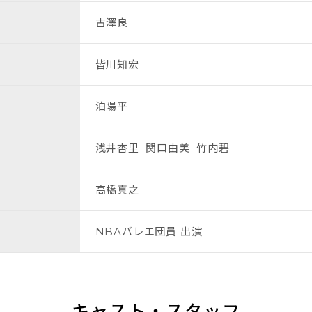
古澤良
皆川知宏
泊陽平
浅井杏里 関口由美 竹内碧
高橋真之
NBAバレエ団員 出演
キャスト・スタッフ