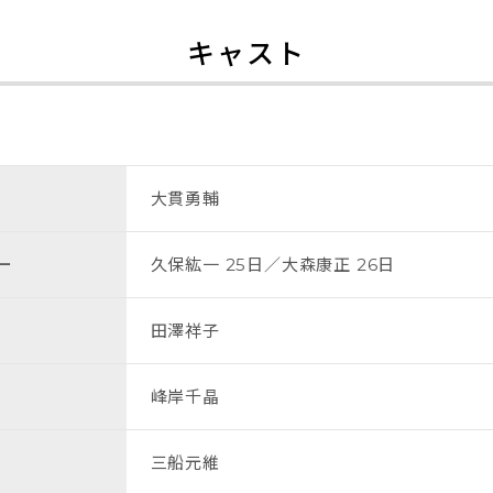
キャスト
大貫勇輔
ー
久保紘一 25日／大森康正 26日
田澤祥子
峰岸千晶
三船元維