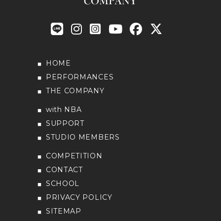
HOME
PERFORMANCES
THE COMPANY
with NBA
SUPPORT
STUDIO MEMBERS
COMPETITION
CONTACT
SCHOOL
PRIVACY POLICY
SITEMAP