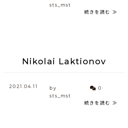
sts_mst
続きを読む ≫
Nikolai Laktionov
2021.04.11
by
0
sts_mst
続きを読む ≫