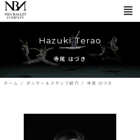
Hazuki Terao
寺尾 はづき
ホーム
ダンサー＆スタッフ紹介
寺尾 はづき