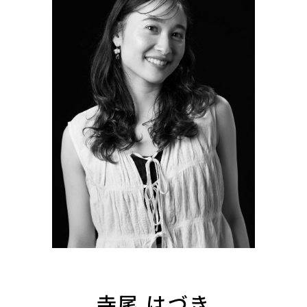
寺尾 はづき