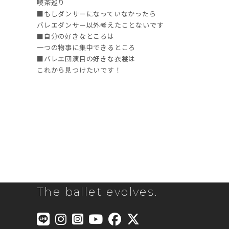
喫茶巡り
■もしダンサーになっていなかったら
バレエダンサー以外考えたことないです
■自分の好きなところは
一つの物事に集中できるところ
■バレエ団演目の好きな衣裳は
これから見つけたいです！
The ballet evolves.