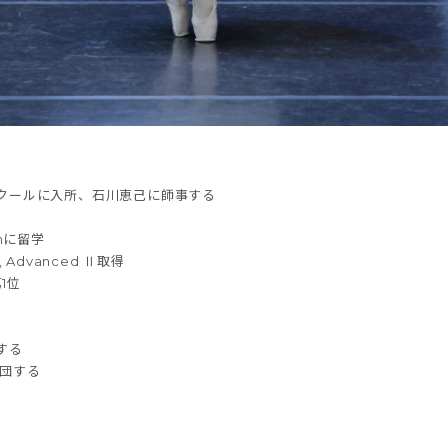
スクールに入所、石川恵己に師事する
ichに留学
 Ⅰ, Advanced Ⅱ取得
1位
躍する
て入団する