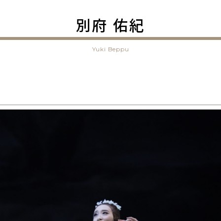
別府 佑紀
Yuki Beppu