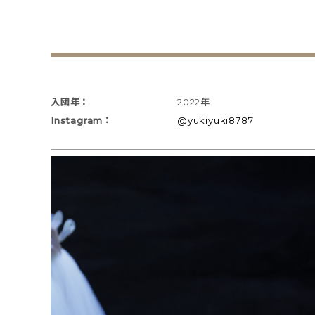
入団年：
2022年
Instagram：
@yukiyuki8787