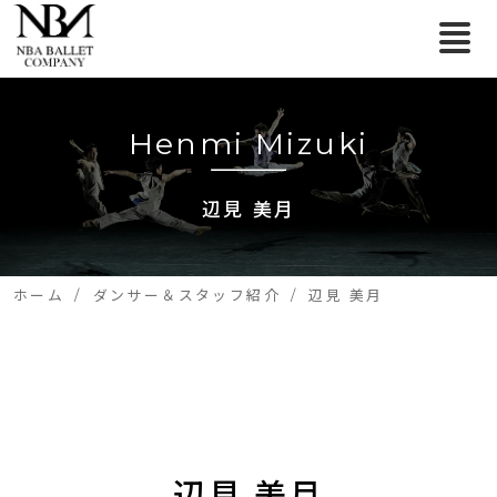
Henmi Mizuki
辺見 美月
ホーム
ダンサー＆スタッフ紹介
辺見 美月
辺見 美月