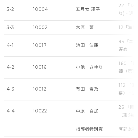
22 「
3-2
10004
五月女 翔子
り)・遅
3-3
10002
木原 菜
12「海
94「エ
4-1
10017
池田 佳蓮
遅め
160 
4-2
10016
小池 さゆり
姫（第1
112 「
4-3
10012
有田 雪乃
幕）・遅
26 「
4-4
10022
中原 百加
（第3幕
指導者特別賞
阿部友喜