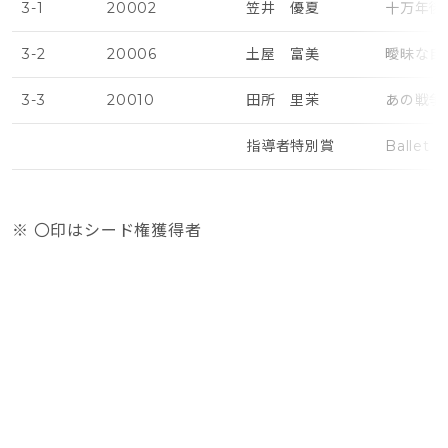
3-1
20002
笠井 優夏
十万年後
3-2
20006
土屋 富美
曖昧な自
3-3
20010
田所 里茉
あの戦争
指導者特別賞
Ballet 
※ 〇印はシード権獲得者