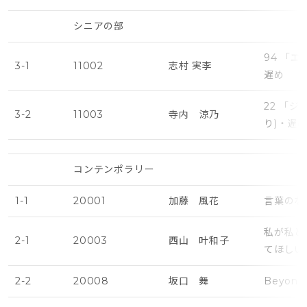
シニアの部
94 「
3-1
11002
志村 実李
遅め
22 「
3-2
11003
寺内 涼乃
り)・遅
コンテンポラリー
1-1
20001
加藤 風花
言葉のな
私が私と
2-1
20003
西山 叶和子
てほしい
2-2
20008
坂口 舞
Beyond