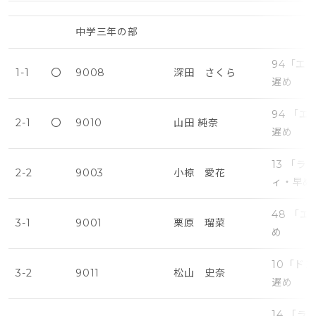
中学三年の部
94「エ
1-1
〇
9008
深田 さくら
遅め
94 「
2-1
〇
9010
山田 純奈
遅め
13 「
2-2
9003
小椋 愛花
ィ・早め
48 「
3-1
9001
栗原 瑠菜
め
10「ド
3-2
9011
松山 史奈
遅め
14 「