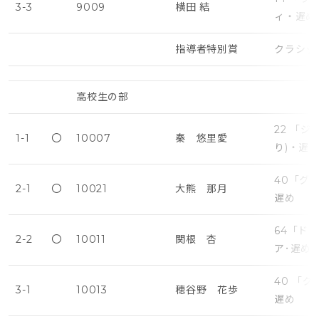
3-3
9009
横田 結
ィ・遅め
指導者特別賞
クラシッ
高校生の部
22 「
1-1
〇
10007
秦 悠里愛
り)・遅
40「グ
2-1
〇
10021
大熊 那月
遅め
64「ド
2-2
〇
10011
関根 杏
ア･遅め
40 「
3-1
10013
穂谷野 花歩
遅め