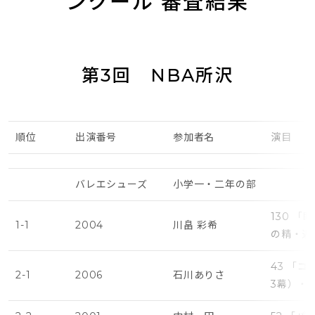
ンクール 審査結果
第3回 NBA所沢
順位
出演番号
参加者名
演目
バレエシューズ
小学一・二年の部
130 
1-1
2004
川畠 彩希
の精・遅
43 「
2-1
2006
石川ありさ
3幕）・