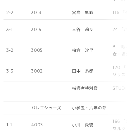
2-2
3013
宮島 早彩
116 「
3-1
3015
大谷 莉々
24 「
8 「眠
3-2
3005
柏倉 汐里
女・遅め
120 
3-3
3002
田中 糸都
ソリスト
指導者特別賞
STUDIO
バレエシューズ
小学五・六年の部
166 
1-1
4003
小川 愛琉
ワルツ（