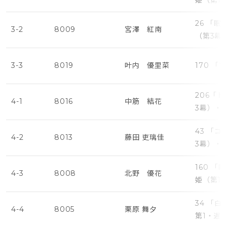
姫（第1
26 「
3-2
8009
宮澤 紅南
（第3幕
3-3
8019
叶内 優里菜
170 
206「
4-1
8016
中筋 結花
3幕）・
43 「
4-2
8013
藤田 吏璃佳
3幕）・
160 
4-3
8008
北野 優花
姫（第1
34 「
4-4
8005
栗原 舞夕
第1・遅