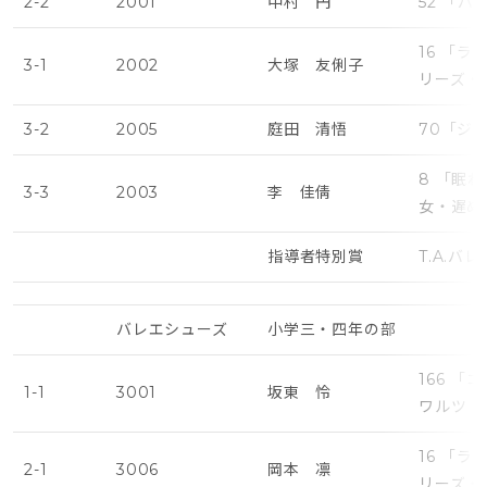
2-2
2001
中村 円
52 「
16 「
3-1
2002
大塚 友俐子
リーズ・
3-2
2005
庭田 清悟
70「ジ
8 「眠
3-3
2003
李 佳倩
女・遅め
指導者特別賞
T.A.バレ
バレエシューズ
小学三・四年の部
166 
1-1
3001
坂東 怜
ワルツ（
16 「
2-1
3006
岡本 凛
リーズ・