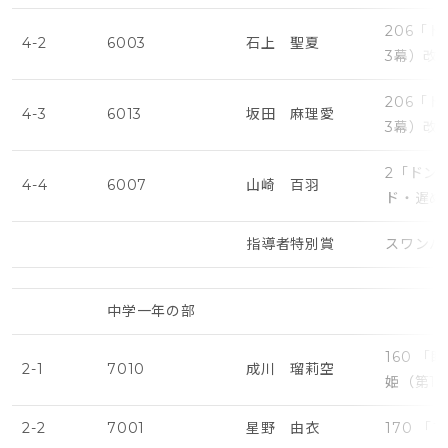
206「
4-2
6003
石上 聖夏
3幕）改
206「
4-3
6013
坂田 麻理愛
3幕）改
2「ドン
4-4
6007
山崎 百羽
ド・遅め
指導者特別賞
スワンバ
中学一年の部
160 
2-1
7010
成川 瑠莉空
姫（第1
2-2
7001
星野 由衣
170 