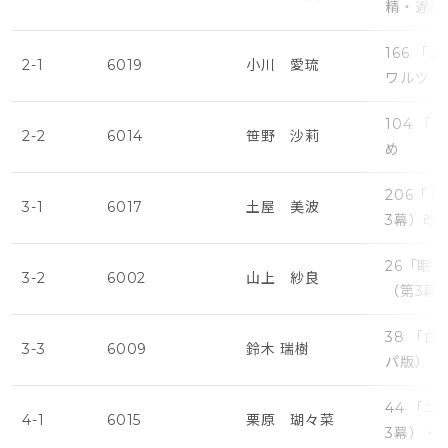
精・遅め
166 
2-1
6019
小川 愛琉
ワルツ（
104 
2-2
6014
笹野 沙莉
め
206「
3-1
6017
土屋 美波
3幕）改
26「眠
3-2
6002
山上 紗良
（第3幕
38 「
3-3
6009
鈴木 瑞樹
パ版）・
44 「
4-1
6015
栗原 瑚々菜
3幕）・