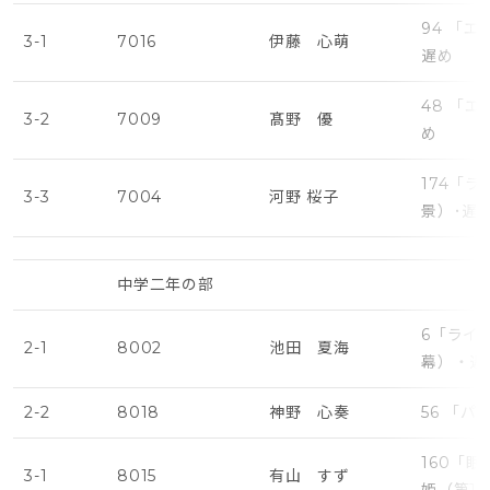
94 「
3-1
7016
伊藤 心萌
遅め
48 「
3-2
7009
髙野 優
め
174「
3-3
7004
河野 桜子
景）･遅
中学二年の部
6「ライ
2-1
8002
池田 夏海
幕）・遅
2-2
8018
神野 心奏
56 「
160「
3-1
8015
有山 すず