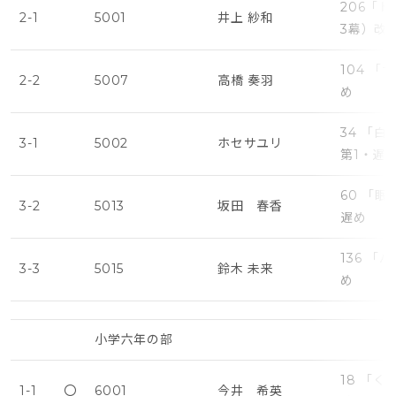
206「
2-1
5001
井上 紗和
3幕）改
104 
2-2
5007
高橋 奏羽
め
34 「
3-1
5002
ホセサユリ
第1・遅
60 「
3-2
5013
坂田 春香
遅め
136 
3-3
5015
鈴木 未来
め
小学六年の部
18 「
1-1
〇
6001
今井 希英