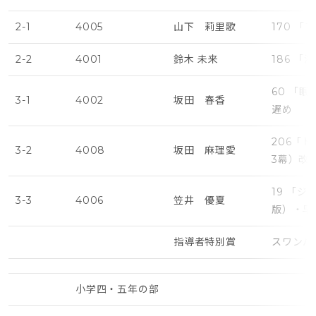
2-1
4005
山下 莉里歌
170 
2-2
4001
鈴木 未来
186 
60 「
3-1
4002
坂田 春香
遅め
206「
3-2
4008
坂田 麻理愛
3幕）改
19 「
3-3
4006
笠井 優夏
版）・早
指導者特別賞
スワンバ
小学四・五年の部