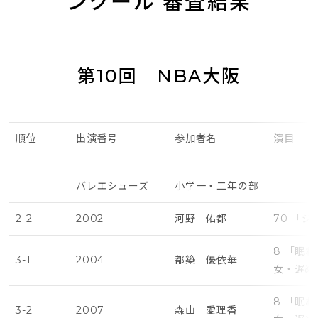
ンクール 審査結果
第10回 NBA大阪
順位
出演番号
参加者名
演目
バレエシューズ
小学一・二年の部
2-2
2002
河野 佑都
70 「
8 「眠
3-1
2004
都築 優依華
女・遅め
8 「眠
3-2
2007
森山 愛理香