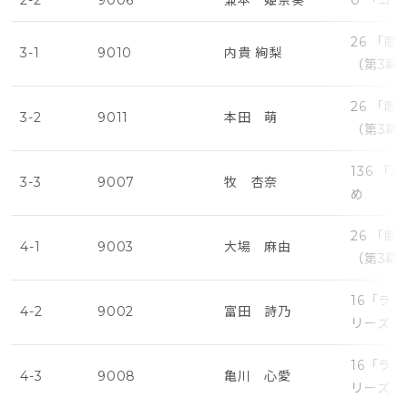
2-2
9006
兼本 姫奈奏
0 「コ
26 「
3-1
9010
内貴 絢梨
（第3幕
26 「
3-2
9011
本田 萌
（第3幕
136 
3-3
9007
牧 杏奈
め
26 「
4-1
9003
大場 麻由
（第3幕
16「ラ
4-2
9002
富田 詩乃
リーズ・
16「ラ
4-3
9008
亀川 心愛
リーズ・