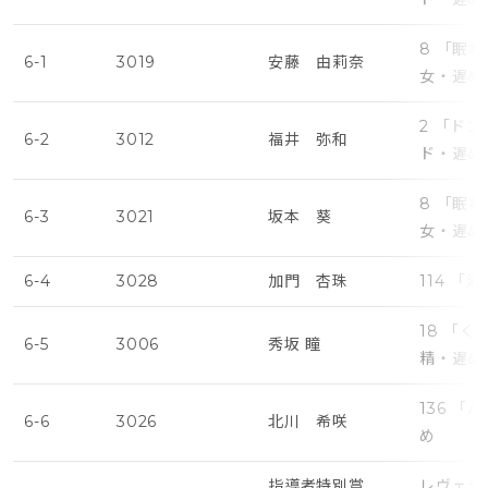
8 「眠
6-1
3019
安藤 由莉奈
女・遅め
2 「ド
6-2
3012
福井 弥和
ド・遅め
8 「眠
6-3
3021
坂本 葵
女・遅め
6-4
3028
加門 杏珠
114 「
18 「
6-5
3006
秀坂 瞳
精・遅め
136 
6-6
3026
北川 希咲
め
指導者特別賞
レヴェラ