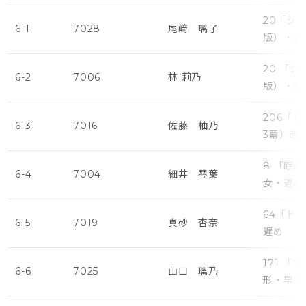
20「ジ
6-1
7028
尾﨑 璃子
版）・遅
20 「
6-2
7006
林 莉乃
版）・遅
206「
6-3
7016
佐藤 柚乃
3幕）改
8 「眠
6-4
7004
細井 琴葉
女・遅め
64「ド
6-5
7019
真砂 杏奈
遅め
171 
6-6
7025
山口 璃乃
形・早め