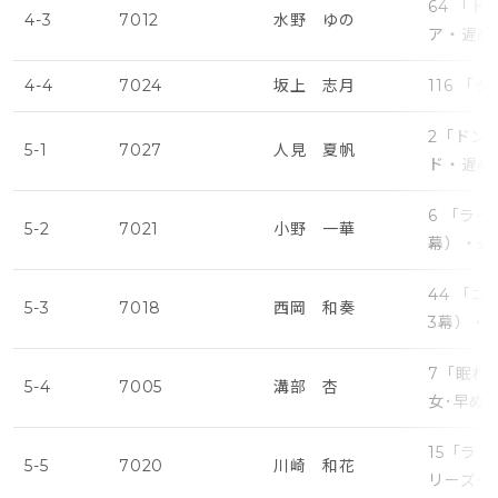
64 「
4-3
7012
水野 ゆの
ア・遅め
4-4
7024
坂上 志月
116 「
2「ドン
5-1
7027
人見 夏帆
ド・遅め
6 「ラ
5-2
7021
小野 一華
幕）・遅
44 「
5-3
7018
西岡 和奏
3幕）・
7「眠れ
5-4
7005
溝部 杏
女･早め
15「ラ
5-5
7020
川崎 和花
リーズ･