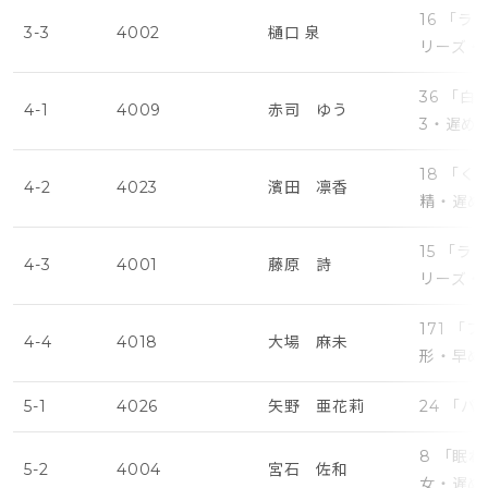
16 「
3-3
4002
樋口 泉
リーズ・
36 「
4-1
4009
赤司 ゆう
3・遅め
18 「
4-2
4023
濱田 凛香
精・遅め
15 「
4-3
4001
藤原 詩
リーズ・
171 
4-4
4018
大場 麻未
形・早め
5-1
4026
矢野 亜花莉
24 「
8 「眠
5-2
4004
宮石 佐和
女・遅め