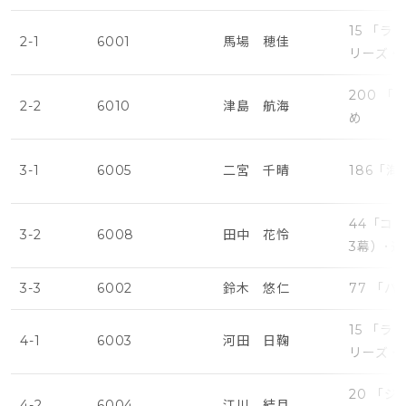
15 「
2-1
6001
馬場 穂佳
リーズ・
200 
2-2
6010
津島 航海
め
3-1
6005
二宮 千晴
186「
44「コ
3-2
6008
田中 花怜
3幕）･
3-3
6002
鈴木 悠仁
77 「
15 「
4-1
6003
河田 日鞠
リーズ・
20 「
4-2
6004
江川 結月