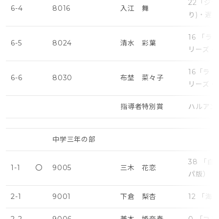
22「ジ
6-4
8016
入江 舞
り)・遅
16 「
6-5
8024
清水 彩葉
リーズ・
16「ラ
6-6
8030
布埜 菜々子
リーズ・
指導者特別賞
ハルアン
中学三年の部
38 「
1-1
〇
9005
三木 花恋
パ版）・
2-1
9001
下倉 梨杏
12 「