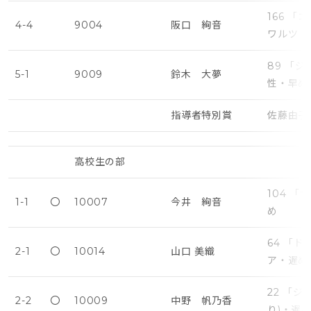
166 
4-4
9004
阪口 絢音
ワルツ（
89 「
5-1
9009
鈴木 大夢
性・早め
指導者特別賞
佐藤由子
高校生の部
104 
1-1
〇
10007
今井 絢音
め
64 「
2-1
〇
10014
山口 美織
ア・遅め
22 「
2-2
〇
10009
中野 帆乃香
り)・遅