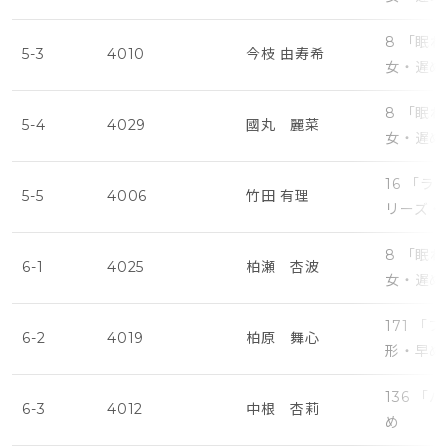
8 「眠
5-3
4010
今枝 由寿希
女・遅め
8 「眠
5-4
4029
國丸 麗菜
女・遅め
16 「
5-5
4006
竹田 有理
リーズ・
8 「眠
6-1
4025
柏瀬 杏波
女・遅め
171 
6-2
4019
柏原 舞心
形・早め
136 
6-3
4012
中根 杏莉
め