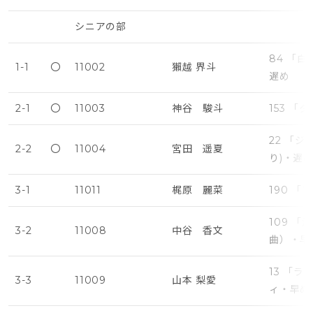
シニアの部
84 「
1-1
〇
11002
獺越 界斗
遅め
2-1
〇
11003
神谷 駿斗
153 
22 「
2-2
〇
11004
宮田 遥夏
り)・遅
3-1
11011
梶原 麗菜
190 
109 
3-2
11008
中谷 香文
曲）・早
13 「
3-3
11009
山本 梨愛
ィ・早め