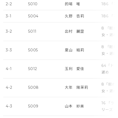
2-2
5010
的場 唯
186 
3-1
5004
久野 杏莉
186 
8 「眠
3-2
5011
出村 麗空
女・遅め
8 「眠
3-3
5005
夏山 結莉
女・遅め
64「ド
4-1
5012
玉利 愛佳
遅め
8「眠れ
4-2
5008
大年 陽茉莉
女・遅め
16 「
4-3
5009
山本 紗楽
リーズ・