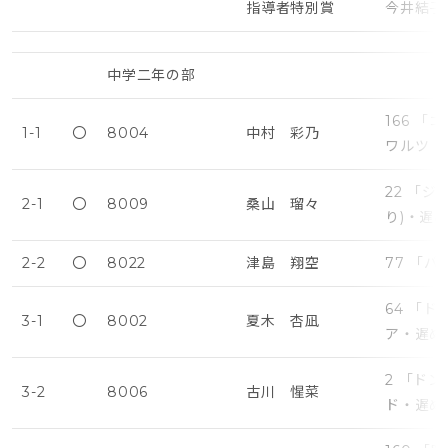
指導者特別賞
今井結子
中学二年の部
166 
1-1
〇
8004
中村 彩乃
ワルツ（
22 「
2-1
〇
8009
桑山 瑠々
り)・遅
2-2
〇
8022
津島 翔空
77 「
64 「
3-1
〇
8002
夏木 杏凪
ア・遅め
2 「ド
3-2
8006
古川 惺菜
ド・遅め