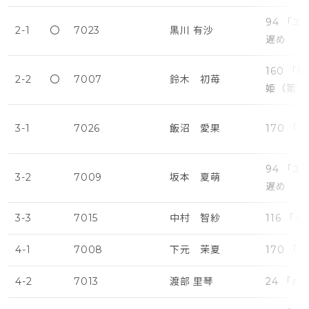
94 「
2-1
〇
7023
黒川 有沙
遅め
160 
2-2
〇
7007
鈴木 初苺
姫（第1
3-1
7026
飯沼 愛果
170 
94 「
3-2
7009
坂本 夏萌
遅め
3-3
7015
中村 智紗
116 「
4-1
7008
下元 茉夏
170 
4-2
7013
渡部 里琴
24 「