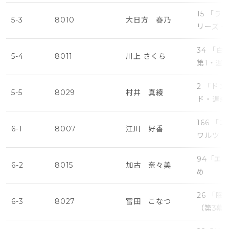
15 「
5-3
8010
大日方 春乃
リーズ・
34 「
5-4
8011
川上 さくら
第1・遅
2 「ド
5-5
8029
村井 真綾
ド・遅め
166 
6-1
8007
江川 好香
ワルツ（
94「エ
6-2
8015
加古 奈々美
め
26 「
6-3
8027
冨田 こなつ
（第3幕