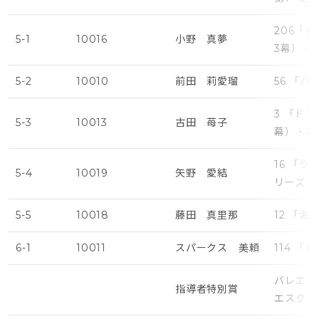
206「
5-1
10016
小野 真夢
3幕）・
5-2
10010
前田 莉愛瑠
56 「
3 「ド
5-3
10013
古田 苺子
幕）・早
16 「
5-4
10019
矢野 愛結
リーズ・
5-5
10018
藤田 真里那
12 「
6-1
10011
スパークス 美頼
114 「
バレエス
指導者特別賞
エスクー