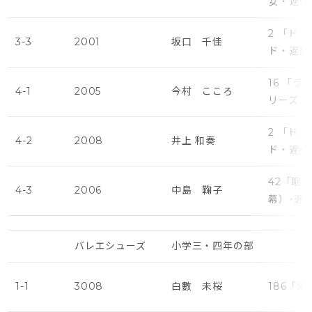
女・遅め
2 「ド
3-3
2001
坂口 千佳
ド・遅め
16 「
4-1
2005
今村 こころ
リーズ・
2 「ド
4-2
2008
井上 和奏
ド・遅め
42「眠
4-3
2006
中島 鞠子
幕）･遅
バレエシューズ
小学三・四年の部
1-1
3008
白數 未桜
186「