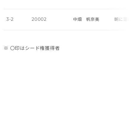
3-2
20002
中畑 帆奈美
朝に溶け
※ 〇印はシード権獲得者