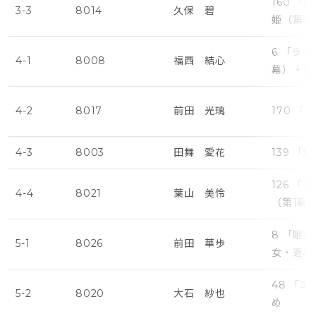
160 
3-3
8014
久保 碧
姫（第1
6 「ラ
4-1
8008
福西 結心
幕）・遅
4-2
8017
前田 光璃
170 
4-3
8003
田舞 愛花
139 「
126 
4-4
8021
葉山 美怜
（第1幕
8 「眠
5-1
8026
前田 華歩
女・遅め
48 「
5-2
8020
大石 紗也
め