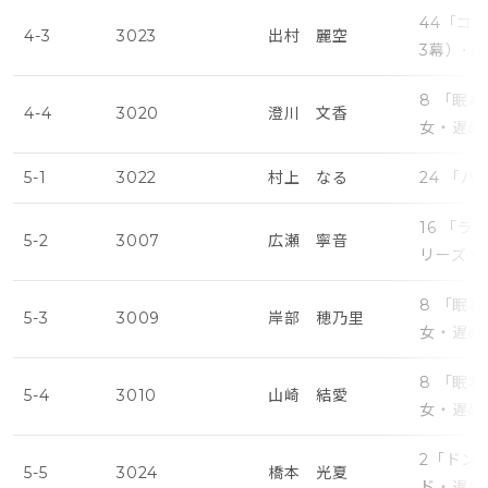
44「コ
4-3
3023
出村 麗空
3幕）･
8 「眠
4-4
3020
澄川 文香
女・遅め
5-1
3022
村上 なる
24 「
16 「
5-2
3007
広瀬 寧音
リーズ・
8 「眠
5-3
3009
岸部 穂乃里
女・遅め
8 「眠
5-4
3010
山崎 結愛
女・遅め
2「ドン
5-5
3024
橋本 光夏
ド・遅め