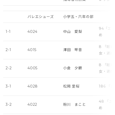
バレエシューズ
小学五・六年の部
94「エ
1-1
4024
中山 愛梨
め
8 「眠
2-1
4015
澤田 琴音
女・遅め
8 「眠
2-2
4005
小倉 夕鶴
女・遅め
3-1
4028
松岡 里桜
186 
48 「
3-2
4022
粉川 まこと
め