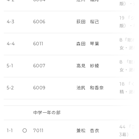
版）・遅
19 「
4-3
6006
荻田 桜己
版）・早
8「眠れ
4-4
6011
森田 琴葉
女・遅め
8 「眠
5-1
6007
高見 紗綾
女・遅め
18 「
5-2
6009
池尻 和香奈
精・遅め
中学一年の部
44 「
1-1
〇
7011
兼松 杏衣
3幕）・