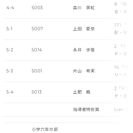
8 「眠
4-4
5003
森川 実紅
女・遅め
171 
5-1
5007
上田 愛奈
形・早め
2 「ド
5-2
5014
永井 歩理
ド・遅め
16 「
5-3
5001
片山 希実
リーズ・
2「ドン
5-4
5013
土肥 楓
ド・遅め
指導者特別賞
Lien Bal
小学六年の部