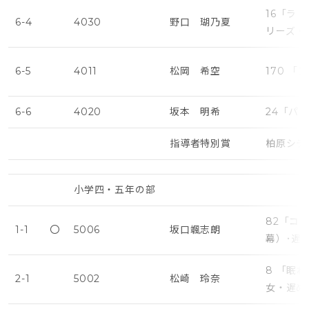
16「ラ
6-4
4030
野口 瑚乃夏
リーズ・
6-5
4011
松岡 希空
170 
6-6
4020
坂本 明希
24「パ
指導者特別賞
柏原シテ
小学四・五年の部
82「コ
1-1
〇
5006
坂口颯志朗
幕）･遅
8 「眠
2-1
5002
松崎 玲奈
女・遅め