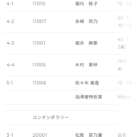
4-1
11010
堀内 桃子
12 「
22 「
4-2
11007
永﨑 莉乃
り)・遅
43 「
4-3
11001
堀井 麻那
3幕）・
104 
4-4
11005
木村 果林
め
5-1
11006
佐々木 美香
12 「
指導者特別賞
Marik
コンテンポラリー
3-1
20001
松尾 菜乃葉
白影