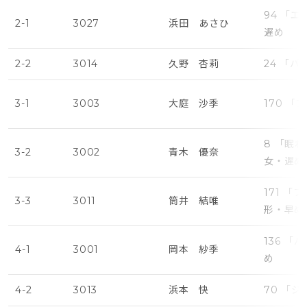
94 「
2-1
3027
浜田 あさひ
遅め
2-2
3014
久野 杏莉
24 「
3-1
3003
大庭 沙季
170 
8 「眠
3-2
3002
青木 優奈
女・遅め
171 
3-3
3011
筒井 結唯
形・早め
136 
4-1
3001
岡本 紗季
め
4-2
3013
浜本 快
70 「