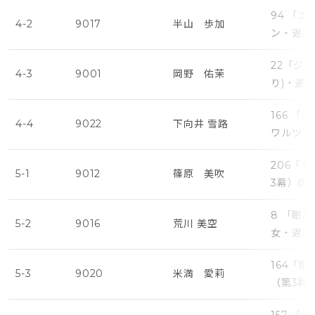
94 「
4-2
9017
半山 歩加
ン・遅め
22「ジ
4-3
9001
岡野 佑茉
り)・遅
166 
4-4
9022
下向井 雪路
ワルツ（
206「
5-1
9012
篠原 美吹
3幕）改
8 「眠
5-2
9016
荒川 美空
女・遅め
164「
5-3
9020
米満 愛莉
（第3幕