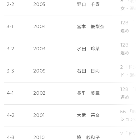
8 「眠
2-2
2005
野口 千寿
女・遅め
128 
3-1
2004
宮本 優梨奈
遅め
128 
3-2
2003
水田 玲菜
遅め
2「ドン
3-3
2009
石田 日向
ド・遅め
128 
4-1
2002
長里 美亜
遅め
58 「
4-2
2001
大武 茉奈
ションの
2「ドン
4-3
2010
境 紗和子