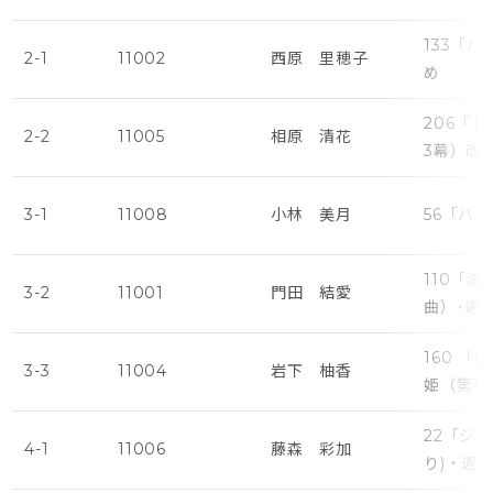
133「
2-1
11002
西原 里穂子
め
206「
2-2
11005
相原 清花
3幕）改
3-1
11008
小林 美月
56「パ
110「
3-2
11001
門田 結愛
曲）･遅
160 
3-3
11004
岩下 柚香
姫（第1
22「ジ
4-1
11006
藤森 彩加
り)・遅