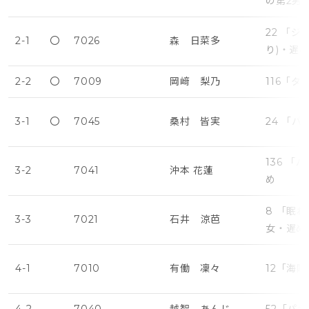
の第2男
22 「
2-1
〇
7026
森 日菜多
り)・遅
2-2
〇
7009
岡﨑 梨乃
116「タ
3-1
〇
7045
桑村 皆実
24 「
136 
3-2
7041
沖本 花蓮
め
8 「眠
3-3
7021
石井 涼芭
女・遅め
4-1
7010
有働 凜々
12「海