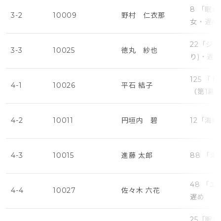
8 「眠
3-2
10009
野村 仁衣那
女・遅め
22「ジ
3-3
10025
徳丸 紗也
り)・遅
125 
4-1
10026
平石 結子
（第1幕
4-2
10011
円垣内 碧
12「海
4-3
10015
進藤 太郎
88 「
48 「
4-4
10027
佐々木 六花
遅め
25「眠