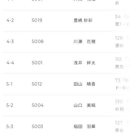
め
34 「
4-2
5019
豊嶋 紗彩
第1・遅
128 
4-3
5008
川瀬 花穂
遅め
155 
4-4
5001
浅井 絆太
男性・早
73「眠
5-1
5012
田山 晴喜
ド･早め
130 
5-2
5004
山口 美結
の精・遅
127 
5-3
5003
稲田 羽華
早め