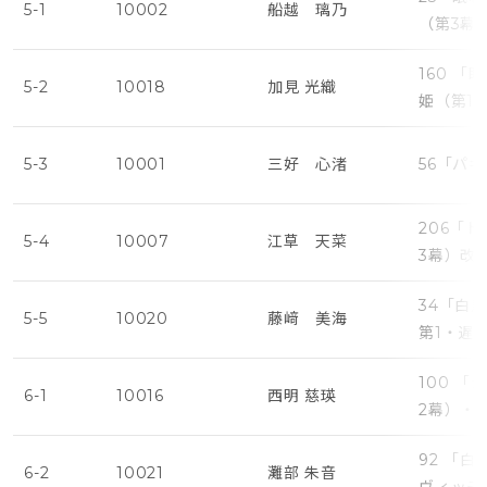
5-1
10002
船越 璃乃
（第3幕
160 
5-2
10018
加見 光織
姫（第1
5-3
10001
三好 心渚
56「パ
206「
5-4
10007
江草 天菜
3幕）改
34「白
5-5
10020
藤﨑 美海
第1・遅
100 
6-1
10016
西明 慈瑛
2幕）・
92 「
6-2
10021
灘部 朱音