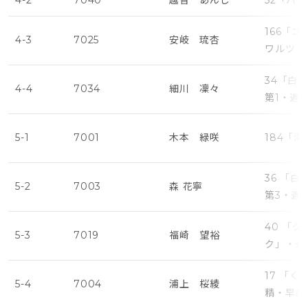
4-2
7040
越智 あんじ
52「パ
166「
4-3
7025
安岐 琉杏
ワルツ（
34「白
4-4
7034
細川 凜々
第1・遅
5-1
7001
木本 緑咲
184「
36 「
5-2
7003
森 花寧
第3・遅
40 「
5-3
7019
福崎 望裕
ク」・遅
17 「
5-4
7004
浦上 桜綾
精・早め