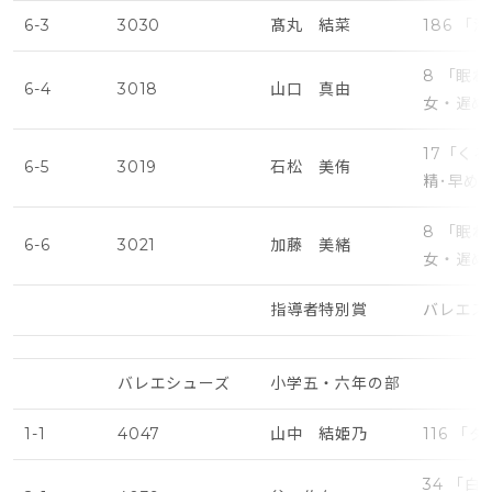
6-3
3030
髙丸 結菜
186 
8 「眠
6-4
3018
山口 真由
女・遅め
17「く
6-5
3019
石松 美侑
精･早め
8 「眠
6-6
3021
加藤 美緒
女・遅め
指導者特別賞
バレエス
バレエシューズ
小学五・六年の部
1-1
4047
山中 結姫乃
116 「
34 「