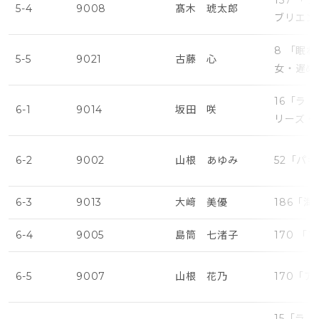
157 
5-4
9008
髙木 琥太郎
ブリエン
8 「眠
5-5
9021
古藤 心
女・遅め
16「ラ
6-1
9014
坂田 咲
リーズ・
6-2
9002
山根 あゆみ
52「パ
6-3
9013
大﨑 美優
186「
6-4
9005
島筒 七渚子
170 
6-5
9007
山根 花乃
170「
15「ラ