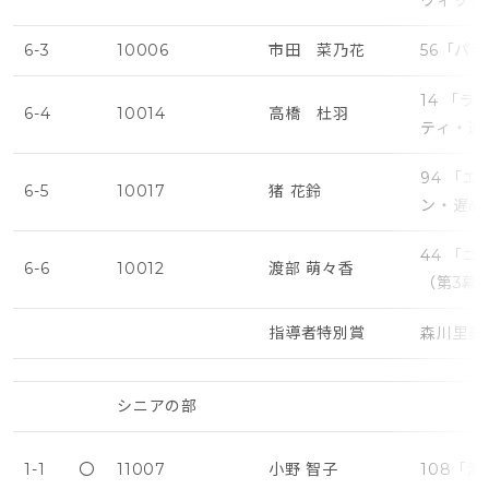
ヴィッチ
6-3
10006
市田 菜乃花
56「パ
14 「
6-4
10014
高橋 杜羽
ティ・遅
94 「
6-5
10017
猪 花鈴
ン・遅め
44 「
6-6
10012
渡部 萌々香
（第3幕
指導者特別賞
森川里美
シニアの部
1-1
〇
11007
小野 智子
108「