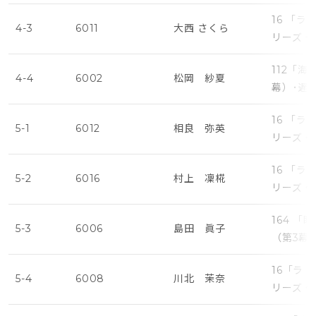
16 「
4-3
6011
大西 さくら
リーズ・
112「
4-4
6002
松岡 紗夏
幕）･遅
16 「
5-1
6012
相良 弥英
リーズ・
16 「
5-2
6016
村上 凜椛
リーズ・
164 
5-3
6006
島田 眞子
（第3幕
16「ラ
5-4
6008
川北 茉奈
リーズ・