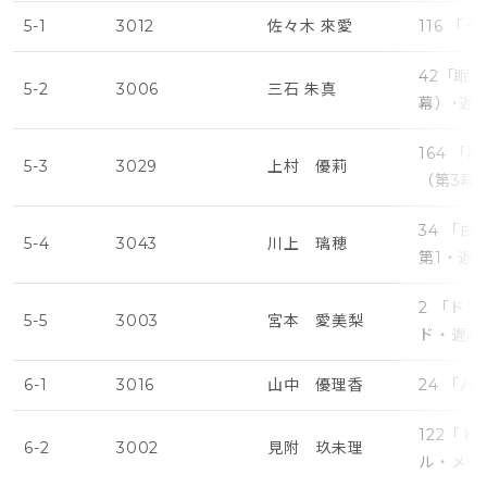
5-1
3012
佐々木 來愛
116 「
42「眠
5-2
3006
三石 朱真
幕）･遅
164 
5-3
3029
上村 優莉
（第3幕
34 「
5-4
3043
川上 璃穂
第1・遅
2 「ド
5-5
3003
宮本 愛美梨
ド・遅め
6-1
3016
山中 優理香
24 「
122「
6-2
3002
見附 玖未理
ル・メイ