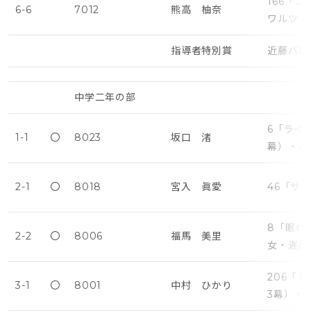
166「
6-6
7012
熊高 柚奈
ワルツ（
指導者特別賞
近藤バレ
中学二年の部
6「ライ
1-1
〇
8023
坂口 渚
幕）・遅
2-1
〇
8018
宮入 眞愛
46「サ
8「眠れ
2-2
〇
8006
福馬 美里
女・遅め
206「
3-1
〇
8001
中村 ひかり
3幕）・