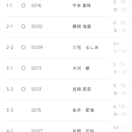
8 「眠
1-1
〇
5016
平本 稟珠
女・遅め
8 「眠
2-1
〇
5002
藤岡 海嘉
女・遅め
94 「
2-2
〇
5009
三宅 るしあ
ン・遅め
2 「ド
3-1
〇
5017
大沢 華
ド・遅め
8 「眠
3-2
〇
5013
吉岡 芭菜
女・遅め
8「眠れ
3-3
5015
金井 愛海
女・遅め
48「エ
4-1
5007
片岡 花珀