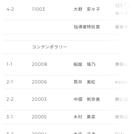
123「
4-2
11003
大野 菜々子
ル・メイ
指導者特別賞
板東ゆう
コンテンポラリー
1-1
20008
船越 璃乃
爆風に消え
2-1
20006
筒井 美紅
escape
2-2
20003
中畑 帆奈美
朝に溶け
3-1
20005
木村 黄菜
使用曲名