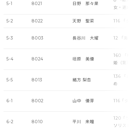
8 「眠
5-1
8021
日野 那々果
女・遅め
5-2
8022
天野 聖菜
116 「
5-3
8003
長谷川 大耀
12 「
160 
5-4
8024
垣原 美優
姫（第1
136 
5-5
8013
緒方 梨杏
め
6-1
8002
山中 優芽
116「タ
120「
6-2
8010
平川 来瞳
ソリスト