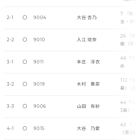
7 「眠
2-1
〇
9004
大谷 杏乃
女・早め
26 「
2-2
〇
9010
入江 琉奈
姫（第3
48「エ
3-1
〇
9011
本庄 冴衣
め
112「
3-2
〇
9019
木村 黄菜
幕）･遅
44「コ
3-3
〇
9006
山田 有紗
3幕）･
43 「
4-1
〇
9015
大谷 乃愛
（第3幕