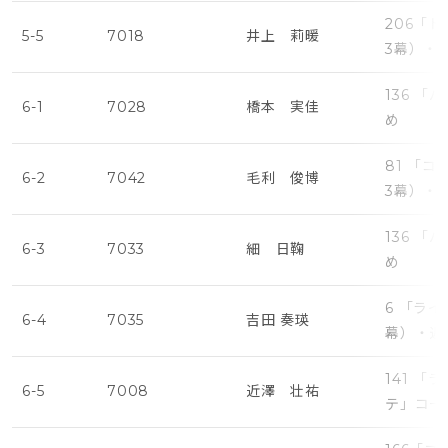
206「
5-5
7018
井上 莉暖
3幕）・
136 
6-1
7028
橋本 実佳
め
81 「
6-2
7042
毛利 俊博
3幕）・
136 
6-3
7033
細 日鞠
め
6 「ラ
6-4
7035
吉田 奏瑛
幕）・遅
141 
6-5
7008
近澤 壮祐
テ」コー