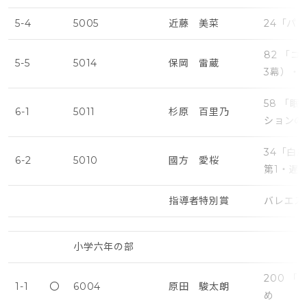
5-4
5005
近藤 美菜
24「パ
82 「
5-5
5014
保岡 雷蔵
3幕）・
58 「
6-1
5011
杉原 百里乃
ションの
34「白
6-2
5010
國方 愛桜
第1・遅
指導者特別賞
バレエス
小学六年の部
200 
1-1
〇
6004
原田 駿太朗
め