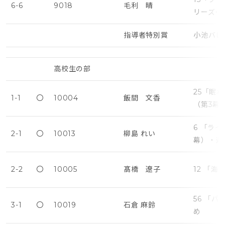
6-6
9018
毛利 晴
リーズ･
指導者特別賞
小池バレ
高校生の部
25「眠
1-1
〇
10004
飯間 文香
（第3幕
6 「ラ
2-1
〇
10013
柳島 れい
幕）・遅
2-2
〇
10005
髙橋 遼子
12 「
56 「
3-1
〇
10019
石倉 麻鈴
め