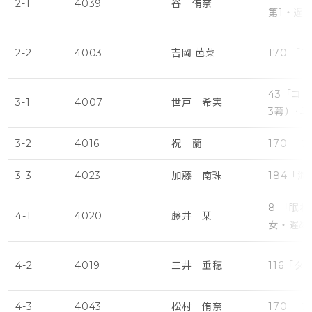
2-1
4039
谷 侑奈
第1・遅
2-2
4003
吉岡 芭菜
170 
43「コ
3-1
4007
世戸 希実
3幕）･
3-2
4016
祝 蘭
170 
3-3
4023
加藤 南珠
184「
8 「眠
4-1
4020
藤井 栞
女・遅め
4-2
4019
三井 垂穂
116「タ
4-3
4043
松村 侑奈
170 