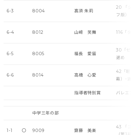
20 「
6-3
8004
髙須 朱莉
フ版）・
6-4
8012
山﨑 笑舞
116「タ
30「ゼ
6-5
8005
福長 愛留
遅め
42「眠
6-6
8014
高橋 心愛
幕）･遅
指導者特別賞
バレエプ
中学三年の部
43 「
1-1
〇
9009
齋藤 美楽
（第3幕