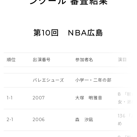
ンクール 審査結果
第10回 NBA広島
順位
出演番号
参加者名
演目
バレエシューズ
小学一・二年の部
8 「眠
1-1
2007
大塚 明雅音
女・遅め
136 
2-1
2006
森 汐凪
め