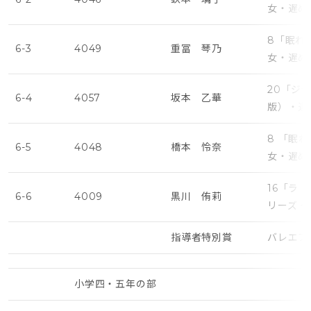
女・遅め
8「眠れ
6-3
4049
重冨 琴乃
女・遅め
20「ジ
6-4
4057
坂本 乙華
版）・遅
8 「眠
6-5
4048
橋本 怜奈
女・遅め
16「ラ
6-6
4009
黒川 侑莉
リーズ・
指導者特別賞
バレエプ
小学四・五年の部