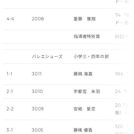
ド・遅め
74 「
4-4
2008
重藤 雅翔
ド・遅め
指導者特別賞
川口バレ
バレエシューズ
小学三・四年の部
1-1
3011
藤岡 海嘉
186 
2-1
3010
宇都宮 未羽
24 「
20「ジ
2-2
3009
安岐 星恋
版）・遅
120 
3-1
3005
藤槻 優香