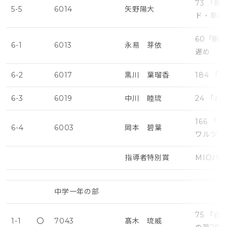
73 「
5-5
6014
矢野陽大
ド・早め
60「眠
6-1
6013
永易 芽依
遅め
6-2
6017
黒川 葉瑠香
184 
6-3
6019
中川 睦琉
24 「
166 
6-4
6003
岡本 碧葉
ワルツ（
指導者特別賞
MIOバ
中学一年の部
75 「
1-1
〇
7043
髙木 琉威