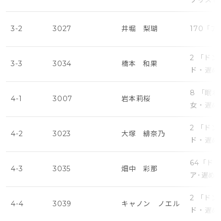
ソリスト
3-2
3027
井堀 梨瑚
170「
2 「ド
3-3
3034
橋本 和果
ド・遅め
8 「眠
4-1
3007
岩本莉桜
女・遅め
2 「ド
4-2
3023
大塚 緋奈乃
ド・遅め
64「ド
4-3
3035
畑中 彩那
ア･遅め
2 「ド
4-4
3039
キャノン ノエル
ド・遅め