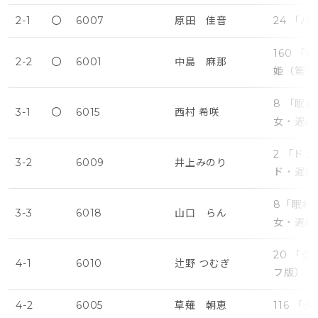
2-1
〇
6007
原田 佳音
24 「
160 
2-2
〇
6001
中島 麻那
姫（第1
8 「眠
3-1
〇
6015
西村 希咲
女・遅め
2 「ド
3-2
6009
井上みのり
ド・遅め
8「眠れ
3-3
6018
山口 らん
女・遅め
20 「
4-1
6010
辻野 つむぎ
フ版）・
4-2
6005
草薙 朝恵
116 「