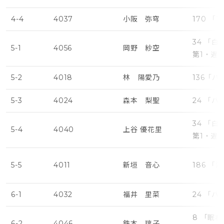
4-4
4037
小阪 弥穹
170 
34 「
5-1
4056
岡野 紗空
第1・遅
5-2
4018
林 陽愛乃
136「
5-3
4024
森本 梨聖
24 「
34 「
5-4
4040
上谷 優花里
第1・遅
5-5
4011
新垣 音心
186 
6-1
4032
福井 里菜
24 「
8 「眠
6-2
4046
鉄本 璃子