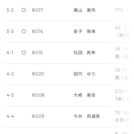
3-2
〇
8017
葉山 美怜
170 
43 「
3-3
〇
8016
金子 陽南
（第3幕
18「く
4-1
〇
8015
松田 爽希
精・遅め
18「く
4-2
8020
田代 ゆり
精・遅め
206「
4-3
8008
大崎 美佳
3幕）改
75「白
4-4
8009
今井 飛雄吾
の第2男