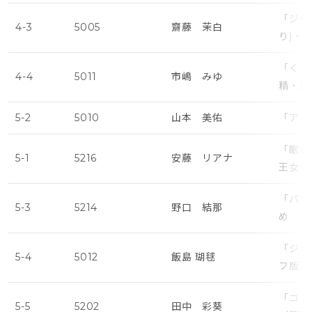
「ジゼ
4-3
5005
齋藤 茉白
り)・
「くる
4-4
5011
市嶋 みゆ
精・遅
5-2
5010
山本 美佑
「アル
「眠れ
5-1
5216
安藤 リアナ
王女・
「パキ
5-3
5214
野口 結那
め
「ジゼ
5-4
5012
飯島 瑚毬
フ版）
「コッ
5-5
5202
田中 彩葵