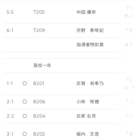
「ラ・
5-5
7205
中田 優奈
ティ・
6-1
7209
河野 季咲妃
「海賊
指導者特別賞
スター
高校一年
「エス
1-1
〇
8201
志賀 有季乃
ン･遅
2-1
〇
8206
小林 咲穂
「ファ
2-2
〇
8204
氏家 右京
「パリ
3-1
〇
8202
堀内 文音
「海賊