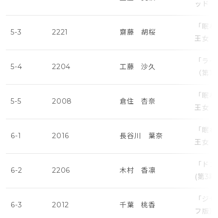
ッド・
「眠れ
5-3
2221
齋藤 胡桜
王女・
「ライ
5-4
2204
工藤 沙久
（第1
「眠れ
5-5
2008
倉住 杏奈
王女・
「眠れ
6-1
2016
長谷川 葉奈
王女・
「ドン
6-2
2206
木村 香凛
(第3
「ジゼ
6-3
2012
千葉 桃香
フ版）