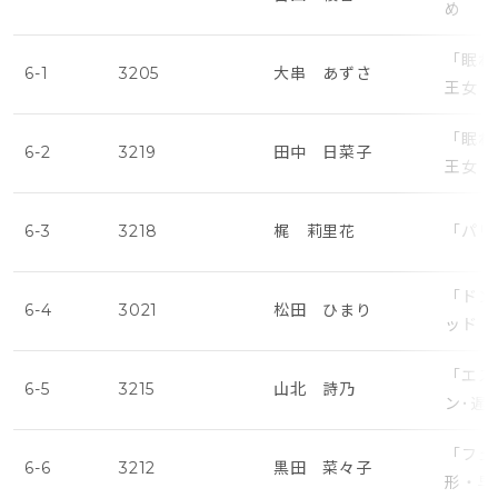
め
「眠れ
6-1
3205
大串 あずさ
王女・
「眠れ
6-2
3219
田中 日菜子
王女・
6-3
3218
梶 莉里花
「パリ
「ドン
6-4
3021
松田 ひまり
ッド・
「エス
6-5
3215
山北 詩乃
ン･遅
「フェ
6-6
3212
黒田 菜々子
形・早