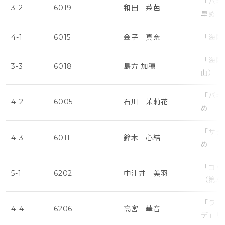
「パキ
3-2
6019
和田 菜芭
早め
4-1
6015
金子 真奈
「海賊
「海賊
3-3
6018
島方 加穂
曲）・
「パキ
4-2
6005
石川 茉莉花
め
「サタ
4-3
6011
鈴木 心結
め
「コッ
5-1
6202
中津井 美羽
（第3
「ラ・
4-4
6206
高宮 華音
デ」リ