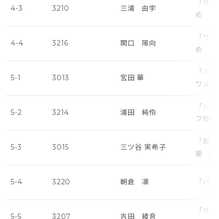
「サタ
4-3
3210
三浦 由宇
め
「サタ
4-4
3216
関口 陽向
め
「コッ
5-1
3013
宮田 華
ワルツ
「ジゼ
5-2
3214
浦田 純伶
フ版）
「眠れ
5-3
3015
三ツ谷 実希子
姫（第
5-4
3220
朝倉 凛
「パリ
「サタ
5-5
3207
吉田 綾音