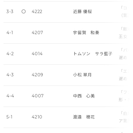
「コッ
3-3
〇
4222
近藤 優桜
（第3
「眠れ
4-1
4207
宇留賀 和奏
王女・
「パキ
4-2
4014
トムソン サラ藍子
遅め
「エス
4-3
4209
小松 翠月
遅め
「フェ
4-4
4007
中西 心美
形・早
「白鳥
5-1
4210
渡邉 穂花
ア第3