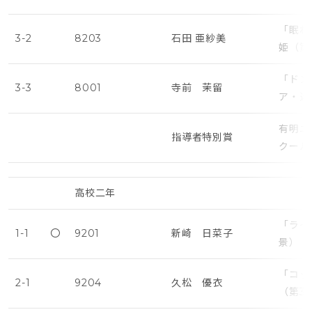
「眠れ
3-2
8203
石田 亜紗美
姫（第
「ドン
3-3
8001
寺前 茉留
ア・遅
有明ニ
指導者特別賞
クール
高校二年
「ライ
1-1
〇
9201
新崎 日菜子
景）・
「コッ
2-1
9204
久松 優衣
（第3