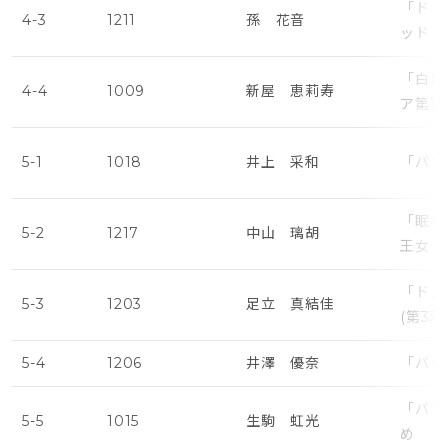
「ドン
4-3
1211
孫 花音
ッド・
「白鳥
4-4
1009
新屋 恵莉寿
ア第1
5-1
1018
井上 采和
「パリ
「眠れ
5-2
1217
中山 璃胡
王女・
「ドン
5-3
1203
足立 真結佳
(第3
5-4
1206
井澤 優奈
「パリ
「パキ
5-5
1015
生駒 虹光
め