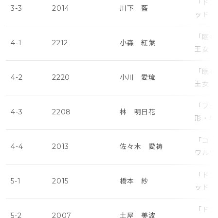
「ドン
3-3
2014
川下 藍
ッド・
「眠れ
4-1
2212
小森 紅葉
王女・
「眠れ
4-2
2220
小川 愛琉
王女・
「フェ
4-3
2208
林 明日花
形・早
「コッ
4-4
2013
佐々木 愛祷
ワルツ
「ドン
5-1
2015
橋本 紗
ッド・
「ドン
5-2
2007
土屋 美波