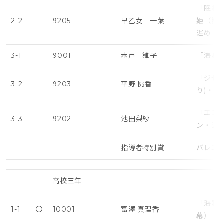
「眠れ
2-2
9205
早乙女 一葉
姫（第
遅め
3-1
9001
木戸 雛子
「海賊
「ジゼ
3-2
9203
平野 桃香
り)・
「エス
3-3
9202
池田梨紗
ン・遅
指導者特別賞
バレエス
高校三年
「海賊
1-1
〇
10001
富澤 真理香
幕）・