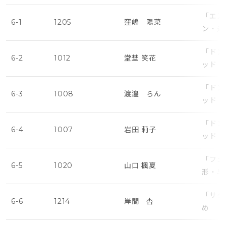
「エス
6-1
1205
窪嶋 陽菜
ン・遅
「ドン
6-2
1012
堂埜 笑花
ッド・
「ドン
6-3
1008
渡邉 らん
ッド・
「ドン
6-4
1007
岩田 莉子
ッド・
「フェ
6-5
1020
山口 楓夏
形・早
「サタ
6-6
1214
岸間 杏
め