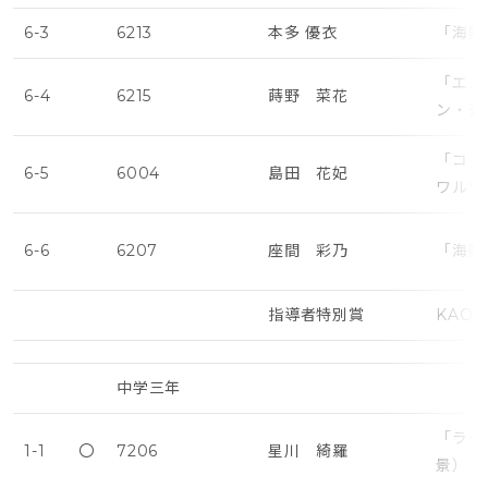
6-3
6213
本多 優衣
「海賊
「エス
6-4
6215
蒔野 菜花
ン・遅
「コッ
6-5
6004
島田 花妃
ワルツ
6-6
6207
座間 彩乃
「海賊
指導者特別賞
KAO
中学三年
「ライ
1-1
〇
7206
星川 綺羅
景）・