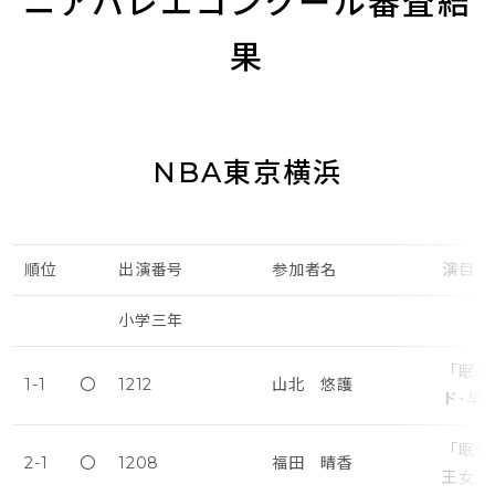
ニアバレエコンクール審査結
果
NBA東京横浜
順位
出演番号
参加者名
演目
小学三年
「眠れ
1-1
〇
1212
山北 悠護
ド･早
「眠れ
2-1
〇
1208
福田 晴香
王女・