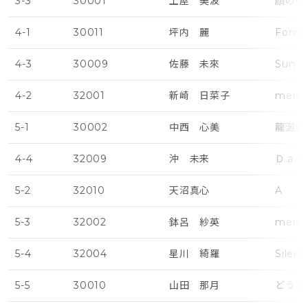
3-3
30001
土屋 美波
顔の形
4-1
30011
坪内 麗
Forwa
4-3
30009
佐藤 未來
Sun Wi
4-2
32001
新崎 日菜子
memo
5-1
30002
中西 心美
龍涎香
4-4
32009
沖 未来
Ｄａｙ
5-2
32010
天沼真心
A
5-3
32002
鉢呂 紗英
memo
5-4
32004
星川 綺羅
Silen
5-5
30010
山田 那月
どうし