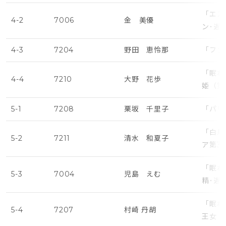
「エス
4-2
7006
金 美優
ン･遅
4-3
7204
野田 恵怜那
「ファ
「眠れ
4-4
7210
大野 花歩
姫（第
5-1
7208
栗坂 千里子
「パリ
「白鳥
5-2
7211
清水 和夏子
ア第3
「眠れ
5-3
7004
児島 えむ
精･遅
「眠れ
5-4
7207
村崎 丹胡
王女・