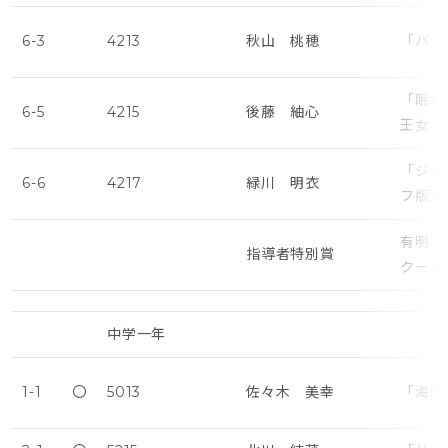
6-3
4213
秋山 桃穂
「パリ
「眠れ
6-5
4215
後藤 紬心
王女・
「ジゼ
6-6
4217
緑川 明衣
フ版）
有明ニ
指導者特別賞
クール
中学一年
1-1
〇
5013
佐々木 美幸
「海賊