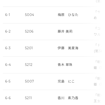
（第3
「サタ
6-1
5004
梅原 ひなた
め
「コッ
6-2
5206
藤井 美莉
ワルツ
「ドン
6-3
5201
伊藤 美夏海
(第3
「眠れ
6-4
5212
青木 翠珠
姫（第
「眠れ
6-5
5007
児島 にこ
姫（第
「眠れ
6-6
5211
香川 素乃香
王女・