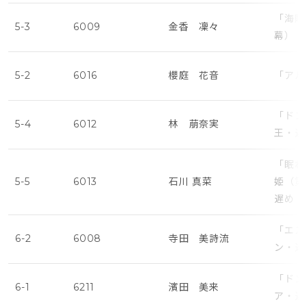
「海賊
5-3
6009
金香 凜々
幕）・
5-2
6016
櫻庭 花音
「アル
「ドン
5-4
6012
林 萠奈実
王・遅
「眠れ
5-5
6013
石川 真菜
姫（第
遅め
「エス
6-2
6008
寺田 美詩流
ン・遅
「ドン
6-1
6211
濱田 美来
ア・遅