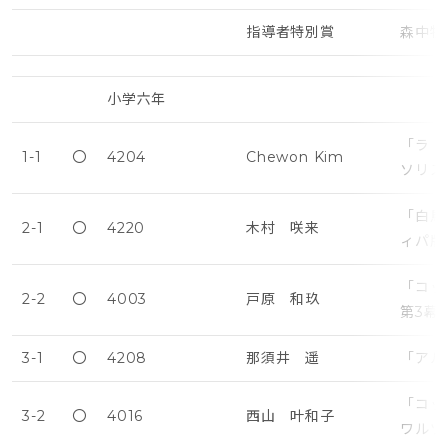
指導者特別賞
森中牧
小学六年
「ラ・
1-1
〇
4204
Chewon Kim
ソリス
「白鳥
2-1
〇
4220
木村 咲来
ィパ版
「コッ
2-2
〇
4003
戸原 和玖
第3幕
3-1
〇
4208
那須井 遥
「アル
「コッ
3-2
〇
4016
西山 叶和子
ワルツ