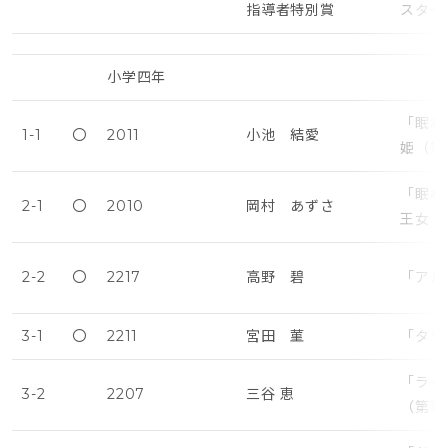
指導者特別賞
スター
小学四年
「眠れ
1-1
〇
2011
小池 結愛
姫（第
「眠れ
2-1
〇
2010
岡村 あずさ
王女・
2-2
〇
2217
高野 碧
「アル
3-1
〇
2211
宮田 菫
「タリ
「ライ
3-2
2207
三谷 恵
（第1