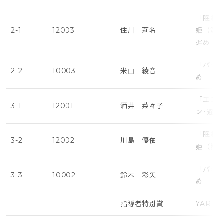
「眠れ
2-1
12003
住川 莉名
姫（第
遅め
「パキ
2-2
10003
米山 綾音
め
「エス
3-1
12001
酒井 菜々子
ン･遅
「眠れ
3-2
12002
川島 優依
姫（第
「パキ
3-3
10002
鈴木 彩矢
め
指導者特別賞
YARITA