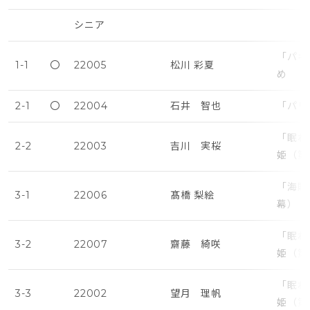
シニア
「パキ
1-1
〇
22005
松川 彩夏
め
2-1
〇
22004
石井 智也
「パリ
「眠れ
2-2
22003
吉川 実桜
姫（第
「海賊
3-1
22006
髙橋 梨絵
幕）・
「眠れ
3-2
22007
齋藤 綺咲
姫（第
「眠れ
3-3
22002
望月 理帆
姫（第