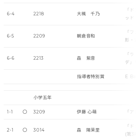
「ドン
6-4
2218
大槻 千乃
ッド・
「フェ
6-5
2209
朝倉音和
形・遅
「ラ・
6-6
2213
森 紫音
デ」リ
指導者特別賞
E Ball
小学五年
1-1
〇
3209
伊藤 心萌
「アル
「ドン
2-1
〇
3014
森 陽茉里
(第3