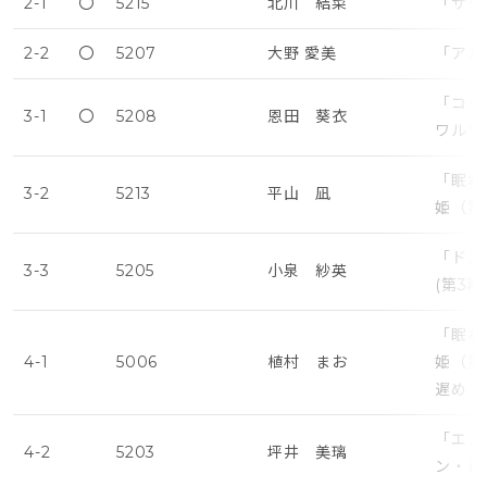
2-1
〇
5215
北川 結菜
「サタ
2-2
〇
5207
大野 愛美
「アル
「コッ
3-1
〇
5208
恩田 葵衣
ワルツ
「眠れ
3-2
5213
平山 凪
姫（第
「ドン
3-3
5205
小泉 紗英
(第3
「眠れ
4-1
5006
植村 まお
姫（第
遅め
「エス
4-2
5203
坪井 美璃
ン・遅