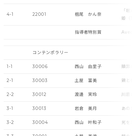
「眠れ
4-1
22001
椙尾 かん奈
姫（第
指導者特別賞
Avec G
コンテンポラリー
1-1
30006
西山 由里子
贖罪の
2-1
30003
土屋 富美
鶏と蛇
2-2
30012
渡邊 実玲
川底に
3-1
30013
岩倉 美月
あの世
3-2
30004
西山 叶和子
光を忘