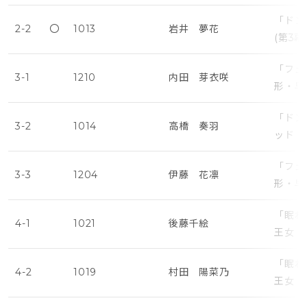
「ドン
2-2
〇
1013
岩井 夢花
(第3
「フェ
3-1
1210
内田 芽衣咲
形・早
「ドン
3-2
1014
高橋 奏羽
ッド・
「フェ
3-3
1204
伊藤 花凛
形・早
「眠れ
4-1
1021
後藤千絵
王女・
「眠れ
4-2
1019
村田 陽菜乃
王女・