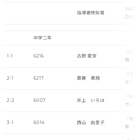
YARIT
指導者特別賞
DIO
中学二年
「くる
1-1
6216
古野 愛奈
精・遅
「ラ・
2-1
6217
齋藤 貴翔
テ」コ
「白鳥
2-2
6007
井上 いろは
ヴィッ
「眠れ
3-1
6014
西山 由里子
姫（第