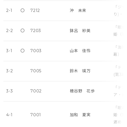
「ジゼ
2-1
〇
7212
沖 未来
り)・
「眠れ
2-2
〇
7203
鉢呂 紗英
姫（第
「海賊
3-1
〇
7003
山本 佳怜
幕）・
「ドン
3-2
7005
鈴木 瑛万
(第3
「ドン
3-3
7002
穂谷野 花歩
ア・遅
「眠れ
4-1
7001
加和 夏実
姫（第
遅め