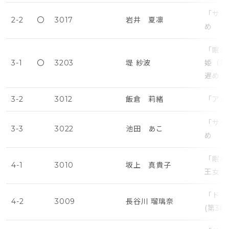
「サタ
2-2
〇
3017
岩井 夏凛
め
「眠れ
3-1
〇
3203
堤 紗波
姫（第
遅め
3-2
3012
飯倉 莉緒
「アル
「サタ
3-3
3022
池田 あこ
め
「眠れ
4-1
3010
坂上 真貴子
王女・
「ドン
4-2
3009
長谷川 瑠璃奈
(第3