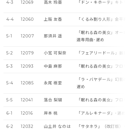
4-3
12069
高木 玲亜
「ドン・キホーテ」キトリ
4-4
12060
上阪 友香
「くるみ割り人形」金平糖
「眠れる森の美女」オーロ
5-1
12007
那須井 遥
選専用曲･遅め
5-2
12079
小宮 可梨奈
「フェアリードール」妖精
5-3
12093
中島 麻那
「眠れる森の美女」フロリ
「ラ・バヤデール」幻影の
5-4
12085
永尾 樹里
遅め
5-5
12041
落合 梨瑚
「眠れる森の美女」フロリ
6-1
12016
岸本 桃
「アルレキナーダ」･遅め
6-2
12032
山土井 なのは
「サタネラ」（改訂版）･