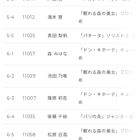
「眠れる森の美女」フロリナ
5-4
11012
滝本 慧
め
5-5
11025
真田 梨帆
「パキータ」ソリスト２･遅
「ドン・キホーテ」キューピ
6-1
11057
森 みはな
め
「眠れる森の美女」フロリナ
6-2
11029
池田 乃唯
め
「ドン・キホーテ」キューピ
6-3
11007
篠原 莉杏
め
6-4
11035
後藤 千絵
「パリの炎」ジャンヌ・遅め
「眠れる森の美女」フロリナ
6-5
11058
松原 日高
め