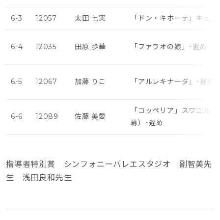
6-3
12057
太田 七実
「ドン・キホーテ」キュー
6-4
12035
田原 歩華
「ファラオの娘」･遅め
6-5
12067
加藤 りこ
「アルレキナーダ」･遅め
「コッペリア」スワニルダ
6-6
12089
佐藤 美愛
幕）･遅め
指導者特別賞 シンフォニーバレエスタジオ 副智美先
生 浅田良和先生