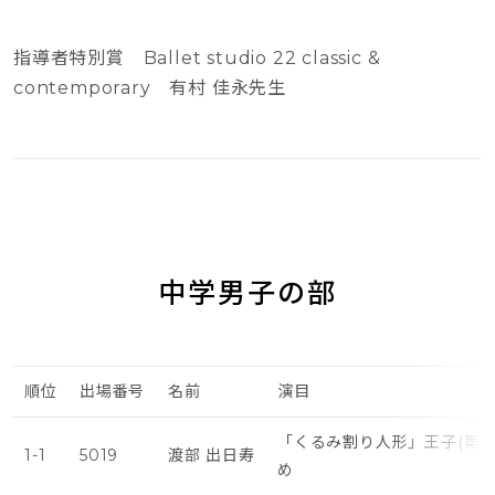
指導者特別賞 Ballet studio 22 classic &
contemporary 有村 佳永先生
中学男子の部
順位
出場番号
名前
演目
「くるみ割り人形」王子(第2幕
1-1
5019
渡部 出日寿
め