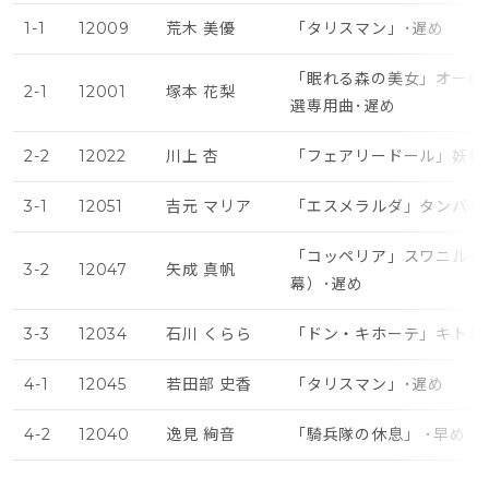
1-1
12009
荒木 美優
「タリスマン」･遅め
「眠れる森の美女」オーロ
2-1
12001
塚本 花梨
選専用曲･遅め
2-2
12022
川上 杏
「フェアリードール」妖精
3-1
12051
吉元 マリア
「エスメラルダ」タンバリ
「コッペリア」スワニルダ
3-2
12047
矢成 真帆
幕）･遅め
3-3
12034
石川 くらら
「ドン・キホーテ」キトリ
4-1
12045
若田部 史香
「タリスマン」･遅め
4-2
12040
逸見 絢音
「騎兵隊の休息」 ･早め