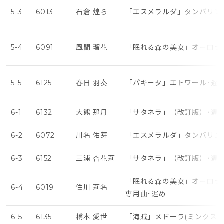
5-3
6013
石倉 煌ら
「エスメラルダ」タンバリン
5-4
6091
風間 瑠花
「眠れる森の美女」オーロラ姫
5-5
6125
春日 羽奏
「パキータ」エトワール･遅
6-1
6132
大熊 那月
「サタネラ」（改訂版）･遅
6-2
6072
川名 佑芽
「エスメラルダ」タンバリン
6-3
6152
三浦 杏花莉
「サタネラ」（改訂版）･遅
「眠れる森の美女」オーロラ姫
6-4
6019
住川 莉名
専用曲･遅め
6-5
6135
橋本 愛世
「海賊」メドーラ(ミンクス曲