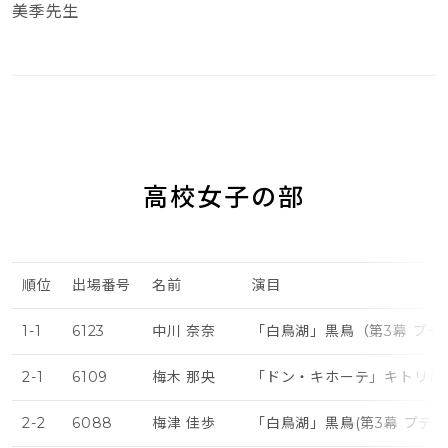
美季先生
高校女子の部
順位
出場番号
名前
演目
1-1
6123
中川 奈奈
「白鳥湖」黒鳥（第3幕 プテ
2-1
6109
梅木 那央
「ドン・キホーテ」キトリ(第
2-2
6088
梅津 佳歩
「白鳥湖」黒鳥(第3幕 プティ