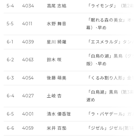
5-4
4034
高尾 志結
「ライモンダ」（第2幕
「眠れる森の美女」オー
5-5
4011
水野 舞音
幕）･早め
6-1
4039
星川 綺羅
「エスメラルダ」タンバ
「白鳥の湖」黒鳥（グリ
6-2
4063
鈴木 咲
版）･早め
6-3
4054
後藤 萌美
「くるみ割り人形」金平
「白鳥湖」黒鳥（第3幕 
6-4
4027
土岐 杏
遅め
6-5
4001
清水 優香理
「ラ・バヤデール」ガム
6-6
4059
米井 百茄
「ジゼル」ジゼル(第1幕