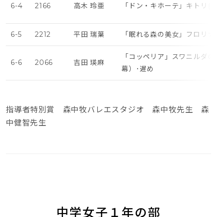
6-4
2166
高木 玲亜
「ドン・キホーテ」キトリ(第
6-5
2212
平田 瑞葉
「眠れる森の美女」フロリナ
「コッペリア」スワニルダの
6-6
2066
吉田 瑛麻
幕）･遅め
指導者特別賞 森中牧バレエスタジオ 森中牧先生 森
中健智先生
中学女子１年の部