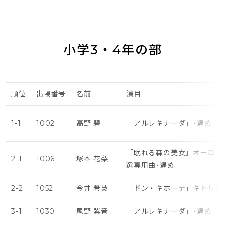
小学3・4年の部
順位
出場番号
名前
演目
1-1
1002
高野 碧
「アルレキナーダ」･遅め
「眠れる森の美女」オーロラ
2-1
1006
塚本 花梨
選専用曲･遅め
2-2
1052
今井 希英
「ドン・キホーテ」キトリ(第
3-1
1030
尾野 紫音
「アルレキナーダ」･遅め