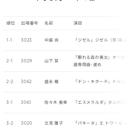
順位
出場番号
名前
演目
1-1
3023
中島 尚
「ジゼル」ジゼル（第1幕よ
「眠れる森の美女」オーロラ
2-1
3029
山下 栞
選専用曲･遅め
2-2
3062
盛永 維
「ドン・キホーテ」ドルシネ
3-1
3061
佐々木 美幸
「エスメラルダ」タンバリン
3-2
3020
立見 雛子
「パキータ」エ トワール･遅