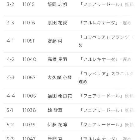
3-2
11015
飯岡 志帆
「フェアリードール」妖精人
3-3
11016
原田 花愛
「アルレキナーダ」･遅め
「コッペリア」フランツ（ 第
4-1
11051
齋藤 舜
め
4-2
11040
高橋 奏羽
「アルレキナーダ」･遅め
「コッペリア」スワニルダ（
4-3
11067
大久保 心琴
遅め
4-4
11005
福田 希良花
「フェアリードール」妖精人
5-1
11038
韓 黎華
「フェアリードール」妖精人
5-2
11039
伊藤 花凛
「フェアリードール」妖精人
5-3
11047
岸間 杏
「アルレキナーダ」･遅め