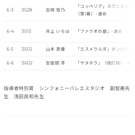
「コッペリア」スワニルダの
6-3
3528
吉岡 雪乃
（第1幕）･遅め
6-4
3513
井上 いろは
「ファラオの娘」･遅め
6-5
3502
山本 真優
「エスメラルダ」タンバリン
6-6
3602
安座間 澪
「サタネラ」（改訂版）･遅
指導者特別賞 シンフォニーバレエスタジオ 副智美先
生 浅田良和先生