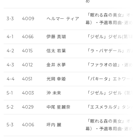
め
「眠れる森の美女」オー
3-3
4009
ヘルマー ティア
幕）・予選専用曲･遅め
4-1
4066
伊藤 真瑚
「ジゼル」ジゼル(第1幕
4-2
4015
信太 若葉
「ラ・バヤデール」ガム
4-3
4012
金井 水夢
「ファラオの娘」･遅め
4-4
4051
光岡 幸姫
「パキータ」エトワール
5-1
4003
沖 未来
「ジゼル」ジゼル（第1
5-2
4029
中尾 星麗奈
「エスメラルダ」タンバ
「眠れる森の美女」オー
5-3
4006
坪内 麗
幕）・予選専用曲･遅め