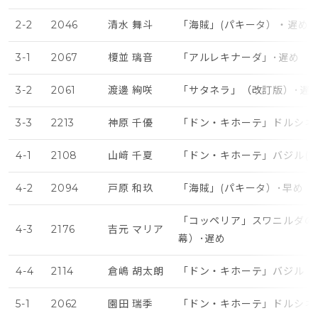
2-2
2046
清水 舞斗
「海賊」(パキータ）・遅め
3-1
2067
榎並 璃音
「アルレキナーダ」･遅め
3-2
2061
渡邊 絢咲
「サタネラ」（改訂版）･遅
3-3
2213
神原 千優
「ドン・キホーテ」ドルシネ
4-1
2108
山﨑 千夏
「ドン・キホーテ」バジル(第
4-2
2094
戸原 和玖
「海賊」(パキータ）･早め
「コッペリア」スワニルダの
4-3
2176
吉元 マリア
幕）･遅め
4-4
2114
倉嶋 胡太朗
「ドン・キホーテ」バジル（
5-1
2062
園田 瑞季
「ドン・キホーテ」ドルシネ