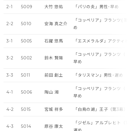
2-1
5009
大竹 悠佑
「パリの炎」男性･早め
「コッペリア」フランツ( 第3
2-2
5010
安海 真之介
め
3-1
5005
石躍 悠馬
「エスメラルダ」アクティオ
「コッペリア」フランツ（ 第
3-2
5002
鈴木 賢陽
早め
3-3
5011
前田 創土
「タリスマン」男性･遅め
「コッペリア」フランツ（ 第
4-1
5006
陶山 湘
早め
4-2
5015
宮城 祥多
「白鳥の湖」王子（第3幕）･
「ジゼル」アルブレヒト（第2
4-3
5014
原谷 康太
遅め