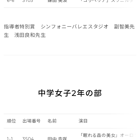
6-6
3103
鎌田 美波
「コッペリア」スワニルダ（
指導者特別賞 シンフォニーバレエスタジオ 副智美先
生 浅田良和先生
中学女子2年の部
順位
出場番号
名前
演目
「眠れる森の美女」オーロラ
1-1
3504
田中 杏咲