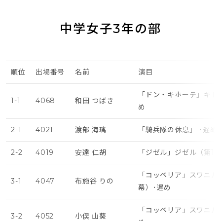
中学女子3年の部
順位
出場番号
名前
演目
「ドン・キホーテ」キト
1-1
4068
和田 つばき
め
2-1
4021
渡部 海璃
「騎兵隊の休息」 ･遅め
2-2
4019
安達 仁胡
「ジゼル」ジゼル（第1
「コッペリア」スワニル
3-1
4047
布施谷 りの
幕）･遅め
「コッペリア」スワニル
3-2
4052
小俣 山葵