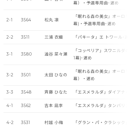
幕）・予選専用曲･遅め
「眠れる森の美女」オーロラ姫
2-1
3564
松丸 凛
幕)・予選専用曲･遅め
2-2
3511
三浦 衣織
「パキータ」エ トワール･遅
「コッペリア」スワニルダの
3-1
3580
澁谷 菜々瀬
1幕)･遅め
「眠れる森の美女」オーロラ
3-2
3501
太田 ひなの
幕）・遅め
3-3
3548
斉藤 ひなた
「エスメラルダ」ダイアナ･
4-1
3562
吉本 凪李
「エスメラルダ」タンバリン
4-2
3531
村越 小梅
「グラン・パ・クラシック」