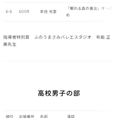
「眠れる森の美女」オーロラ
6-6
6009
本谷 光里
め
指導者特別賞 ふのうまさみバレエスタジオ 布能 正
美先生
高校男子の部
順位
出場番号
名前
演目