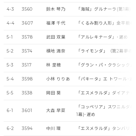
4-3
3560
鈴木 琴乃
「海賊」グルナーラ(第1幕)･
4-4
3607
福澤 千代
「くるみ割り人形」金平糖の
5-1
3578
武田 双葉
「アルレキナーダ」･遅め
5-2
3574
横地 満奈
「ライモンダ」（第2幕夢の
5-3
3517
林 里穂
「グラン・パ・クラシック」
5-4
3598
小林 りりあ
「パキータ」エ トワール･遅
5-5
3538
岡田 葵
「エスメラルダ」ダイアナ･
「コッペリア」スワニルダの
6-1
3601
大森 早菜
1幕)･遅め
6-2
3594
中川 環
「エスメラルダ」タンバリン