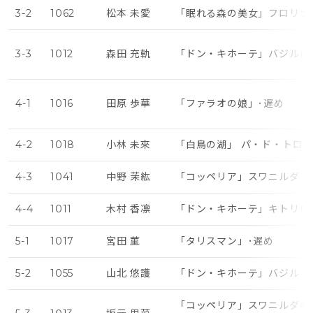
3-2
1062
松本 未愛
「眠れる森の美女」フロリナ
3-3
1012
森田 充軌
「ドン・キホーテ」バジル(第
4-1
1016
田原 歩華
「ファラオの娘」･遅め
4-2
1018
小林 未來
「白鳥の湖」 パ・ド・トロア
4-3
1041
中野 茉紘
「コッペリア」スワニルダ（
4-4
1011
木村 香凛
「ドン・キホーテ」キトリ(第
5-1
1017
宮田 菫
「タリスマン」･遅め
5-2
1055
山北 悠護
「ドン・キホーテ」バジル（
「コッペリア」スワニルダの