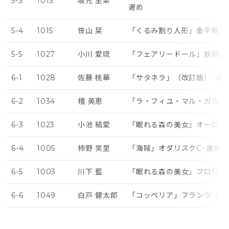
5-3
1013
坂元 里菜
遅め
5-4
1015
笹山 栞
「くるみ割り人形」金平糖の
5-5
1027
小川 愛琉
「フェアリードール」妖精人
6-1
1028
佐藤 桃華
「サタネラ」（改訂版）･遅
6-2
1034
檀 英恵
「ラ・フィユ・マル・ガルデ
6-3
1023
小池 結愛
「眠れる森の美女」オーロラ姫
6-4
1005
柿野 笑里
「海賊」オダリスクC･遅め
6-5
1003
川下 藍
「眠れる森の美女」フロリナ
6-6
1049
白戸 健太郎
「コッペリア」フランツ（ 第