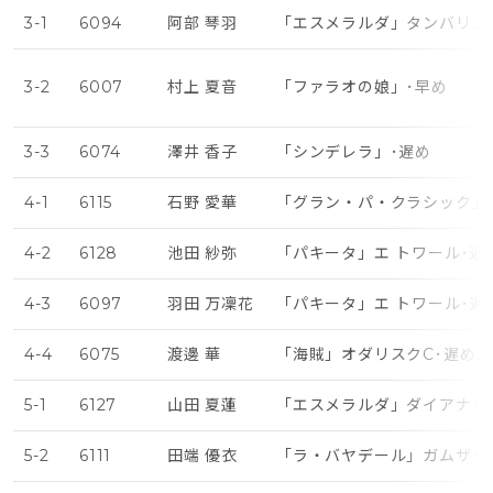
3-1
6094
阿部 琴羽
「エスメラルダ」タンバリン
3-2
6007
村上 夏音
「ファラオの娘」･早め
3-3
6074
澤井 香子
「シンデレラ」･遅め
4-1
6115
石野 愛華
「グラン・パ・クラシック」
4-2
6128
池田 紗弥
「パキータ」エ トワール･遅
4-3
6097
羽田 万凜花
「パキータ」エ トワール･遅
4-4
6075
渡邊 華
「海賊」オダリスクC･遅め
5-1
6127
山田 夏蓮
「エスメラルダ」ダイアナ･
5-2
6111
田端 優衣
「ラ・バヤデール」ガムザッ