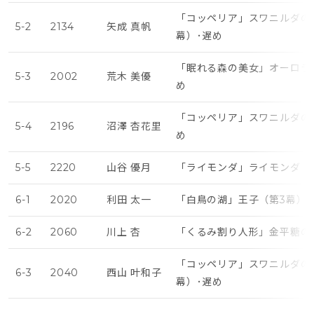
「コッペリア」スワニルダの
5-2
2134
矢成 真帆
幕）･遅め
「眠れる森の美女」オーロラ
5-3
2002
荒木 美優
め
「コッペリア」スワニルダのワ
5-4
2196
沼澤 杏花里
め
5-5
2220
山谷 優月
「ライモンダ」ライモンダ（
6-1
2020
利田 太一
「白鳥の湖」王子（第3幕）･
6-2
2060
川上 杏
「くるみ割り人形」金平糖の
「コッペリア」スワニルダの
6-3
2040
西山 叶和子
幕）･遅め