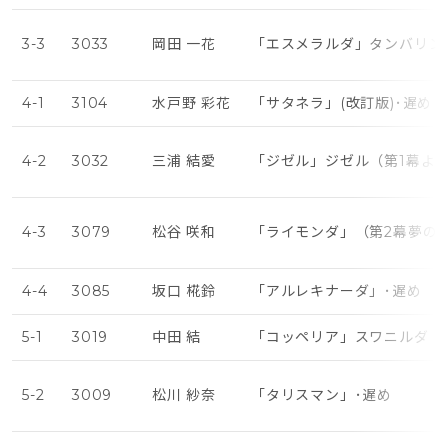
3-3
3033
岡田 一花
「エスメラルダ」タンバリン
4-1
3104
水戸野 彩花
「サタネラ」(改訂版)･遅め
4-2
3032
三浦 結愛
「ジゼル」ジゼル（第1幕よ
4-3
3079
松谷 咲和
「ライモンダ」（第2幕夢の
4-4
3085
坂口 椛鈴
「アルレキナーダ」･遅め
5-1
3019
中田 結
「コッペリア」スワニルダ（
5-2
3009
松川 紗奈
「タリスマン」･遅め