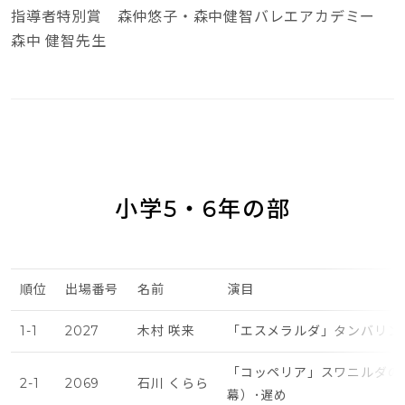
指導者特別賞 森仲悠子・森中健智バレエアカデミー
森中 健智先生
小学5・6年の部
順位
出場番号
名前
演目
1-1
2027
木村 咲来
「エスメラルダ」タンバリン
「コッペリア」スワニルダの
2-1
2069
石川 くらら
幕）･遅め