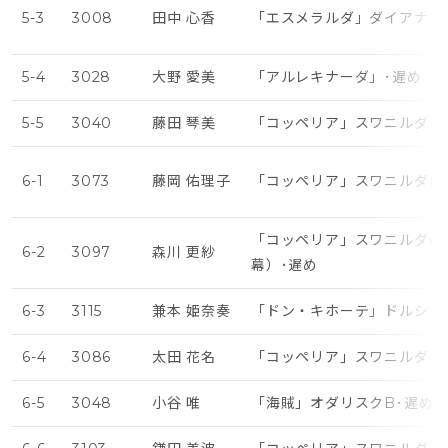
5-3
3008
田中 心香
「エスメラルダ」ダイアナ･
5-4
3028
大野 愛美
「アルレキナーダ」･遅め
5-5
3040
藤田 琴美
「コッペリア」スワニルダ（
6-1
3073
藤岡 佑理子
「コッペリア」スワニルダ(第
「コッペリア」スワニルダの
6-2
3097
森川 更紗
幕）･遅め
6-3
3115
兼本 姫奈奏
「ドン・キホーテ」ドルシネ
6-4
3086
太田 花名
「コッペリア」スワニルダ（
6-5
3048
小谷 唯
「海賊」オダリスクB･遅め