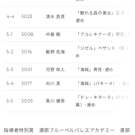
「眠れる森の美女」王子（第3
4-4
5023
清水 良真
遅め
5-1
5008
中島 楓
「アルレキナーダ」男性･遅
「ジゼル」ペザント（第２）
5-2
5016
飯野 拓海
め
5-3
5001
河野 球人
「海賊」男性･遅め
5-4
5017
向川 真
「海賊」(パキータ）・遅め
「ドン・キホーテ」バジル（
5-5
5003
黒川 優吾
幕）･遅め
指導者特別賞 渡部ブルーベルバレエアカデミー 渡部