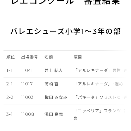
レエコンクール　審査結果
バレエシューズ小学1～3年の部
順位
出場番号
名前
演目
1-1
11041
井上 結人
「アルレキナーダ」男性･遅
2-1
11017
髙橋 杏
「アルレキナーダ」･遅め
2-2
11003
権田 みなみ
「パキータ」ソリストＣ･遅
「コッペリア」フランツ（ 第
3-1
11008
浅田 良舞
め