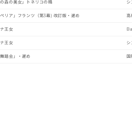
りの森の美女」トネリコの精
シ
ペリア」フランツ（第3幕) 改訂版・遅め
高
リナ王女
Ba
リナ王女
シ
業舞踏会」・遅め
国