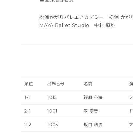
松浦かがりバレエアカデミー 松浦 かが
MAYA Ballet Studio 中村 麻弥
順位
出場番号
名前
1-1
1015
篠原 心海
2-1
1001
翠 寧音
ド
2-2
1005
坂口 晴流