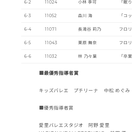
6-2
11024
小林 季可
「眠
6-3
11052
森川 海
「コッ
6-4
11071
長滝谷 莉乃
フロ
6-5
11043
栗原 舞奈
フロ
6-6
11032
林 乃々葉
「卒
■最優秀指導者賞
キッズバレエ プチリーナ 中松 めぐみ
■優秀指導者賞
愛里バレエスタジオ 阿野 愛里