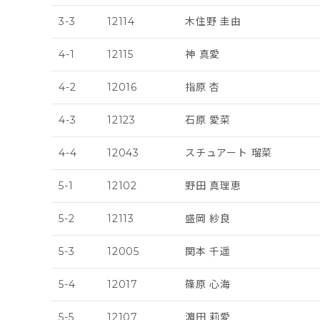
3-3
12114
木住野 圭由
4-1
12115
神 真愛
4-2
12016
指原 杏
4-3
12123
石原 愛菜
4-4
12043
スチュアート 瑠菜
5-1
12102
野田 真理恵
5-2
12113
盛岡 紗良
5-3
12005
関本 千遥
5-4
12017
篠原 心海
5-5
12107
濵田 莉愛