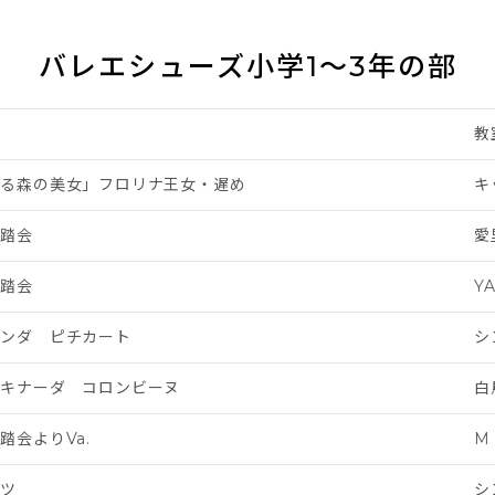
バレエシューズ小学1～3年の部
教
れる森の美女」フロリナ王女・遅め
キ
舞踏会
愛
舞踏会
Y
モンダ ピチカート
シ
ルキナーダ コロンビーヌ
白
踏会よりVa.
M 
ンツ
シ