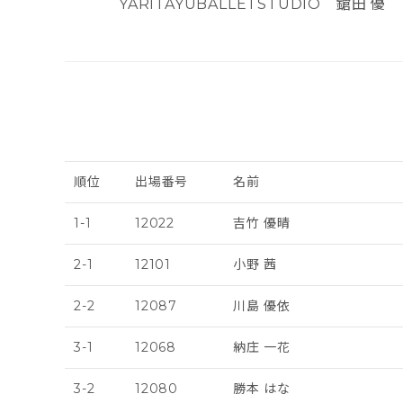
YARITAYUBALLETSTUDIO 鎗田 優
順位
出場番号
名前
1-1
12022
吉竹 優晴
2-1
12101
小野 茜
2-2
12087
川島 優依
3-1
12068
納庄 一花
3-2
12080
勝本 はな