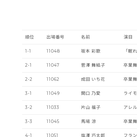
順位
出場番号
名前
演目
1-1
11048
坂本 彩歌
「眠
2-1
11047
菅澤 舞結子
卒業
2-2
11062
成田 いち花
卒業
3-1
11049
関口 乃愛
ライ
3-2
11033
片山 福子
アレ
3-3
11045
馬場 涼
卒業舞
4-1
11051
塩澤 巧太郎
フラ