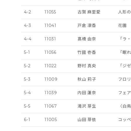
4-2
11055
古賀 麻里愛
人形
4-3
11041
戸倉 凛香
花園
4-4
11031
髙橋 由奈
「ラ・
5-1
11056
竹國 壱香
「眠
5-2
11022
野村 真央
「ジゼ
5-3
11009
秋山 莉子
フロ
5-4
11039
内田 蓮奈
フェ
5-5
11067
滝沢 芽生
〈白鳥
6-1
11005
山田 芽依
コッペ