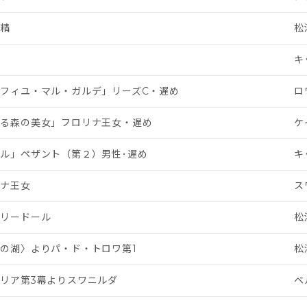
の精
松
キ
フィユ・マル・ガルデ」リーズC・遅め
ロ
れる森の美女」フロリナ王女・遅め
ケ
ル」ペザント（第２）男性･遅め
キ
リナ王女
ス
アリードール
松
の湖〉よりパ・ド・トロワ第1
松
リア第3幕よりスワニルダ
ベ