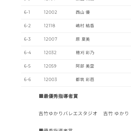
6-1
12002
西山 優
6-2
12118
嶋村 結香
6-3
12007
原 夏美
6-4
12032
穂刈 彩乃
6-5
12059
阿部 美空
6-6
12003
都筑 彩芭
■最優秀指導者賞
吉竹ゆかりバレエスタジオ 吉竹 ゆかり
■優秀指導者賞