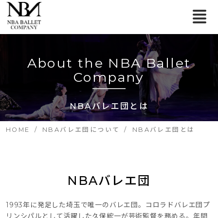
About the NBA Ballet
Company
NBAバレエ団とは
HOME
NBAバレエ団について
NBAバレエ団とは
NBAバレエ団
1993年に発足した埼玉で唯一のバレエ団。コロラドバレエ団プ
リンシパルとして活躍した久保綋一が芸術監督を務める。年間