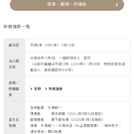
理事・顧問・評議員
財務諸表一覧
創立日
平成5年（1993年）11月12日
令和元年11月1日 一般財団法人 認可
法人設
（以前の組織は平成13年（2001年）1月29日 特定非営利活
立日
動法人 東京都認可930号）
定款／
財務諸
定款
財務諸表
表
芸術監督 久保綋一
理事長 鈴木直敏（2024年9月16日就任）
主たる
副理事長 薮下亜佐美（2026年1月1日就任）
役員
理事 久保綋一・久保栄治（以上常務理事）・森仲悠子・
清水専央・関口祐美