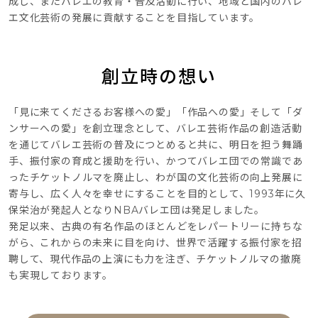
成し、またバレエの教育・普及活動に行い、地域と国内のバレ
エ文化芸術の発展に貢献することを目指しています。
創立時の想い
「見に来てくださるお客様への愛」「作品への愛」そして「ダ
ンサーへの愛」を創立理念として、バレエ芸術作品の創造活動
を通じてバレエ芸術の普及につとめると共に、明日を担う舞踊
手、振付家の育成と援助を行い、かつてバレエ団での常識であ
ったチケットノルマを廃止し、わが国の文化芸術の向上発展に
寄与し、広く人々を幸せにすることを目的として、1993年に久
保栄治が発起人となりNBAバレエ団は発足しました。
発足以来、古典の有名作品のほとんどをレパートリーに持ちな
がら、これからの未来に目を向け、世界で活躍する振付家を招
聘して、現代作品の上演にも力を注ぎ、チケットノルマの撤廃
も実現しております。