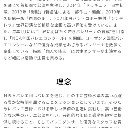
を通じて首都圏で公演を主催し、2014年「ドラキュラ」日本初
演、2018年「海賊」(新垣隆による一部作曲・編曲)、2019年
久保綋一版「白鳥の湖」、2021年ヨハン・コボー振付「シンデ
レラ」世界初演など斬新な企画で高い評価を受けている。ま
た、毎年1月には “世界に羽ばたく若きバレリーナの育成”を目指
し「NBA全国バレエコンクール」を開催。ローザンヌ国際バレ
エコンクールなどで優秀な成績をおさめるバレリーナを数多く
輩出している。映画「翔んで埼玉」に男性ダンサーが出演する
など幅広い活動で注目を集める。
理念
ＮＢＡバレエ団はバレエを通じ、世の中に芸術水準の高い心躍
る豊かな時間を届けることをミッションとしています。そのた
めにバレエ芸術における新しい価値の創造に挑戦し、高い芸術
的な水準のバレエ公演を行い、芸術的な価値と感動を観客に提
供し続けること、そしてバレエダンサーと優秀なスタッフを育