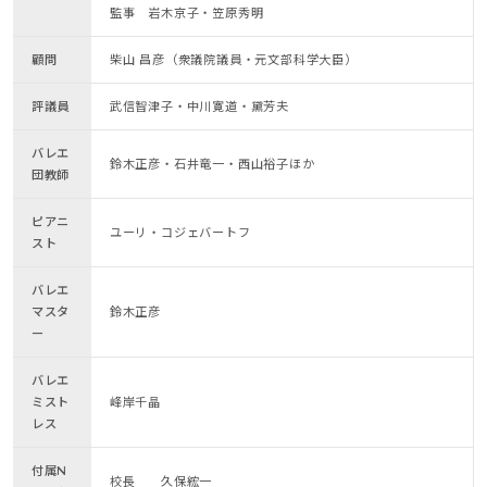
監事 岩木京子・笠原秀明
顧問
柴山 昌彦（衆議院議員・元文部科学大臣）
評議員
武信智津子・中川寛道・黛芳夫
バレエ
鈴木正彦・石井竜一・西山裕子ほか
団教師
ピアニ
ユーリ・コジェバートフ
スト
バレエ
マスタ
鈴木正彦
ー
バレエ
ミスト
峰岸千晶
レス
付属N
校長 久保綋一