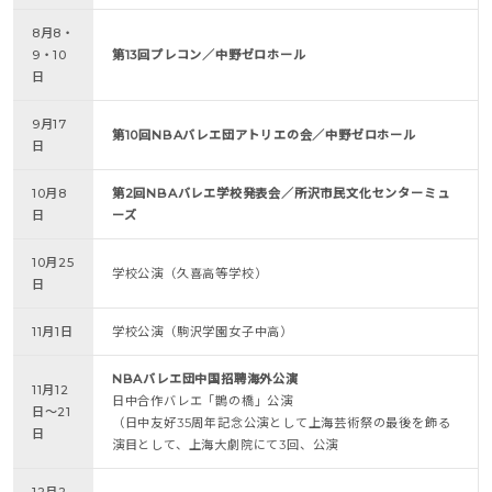
8月8・
9・10
第13回プレコン／中野ゼロホール
日
9月17
第10回NBAバレエ団アトリエの会／中野ゼロホール
日
10月8
第2回NBAバレエ学校発表会／所沢市民文化センターミュ
日
ーズ
10月25
学校公演（久喜高等学校）
日
11月1日
学校公演（駒沢学園女子中高）
NBAバレエ団中国招聘海外公演
11月12
日中合作バレエ「鵲の橋」公演
日～21
（日中友好35周年記念公演として上海芸術祭の最後を飾る
日
演目として、上海大劇院にて3回、公演