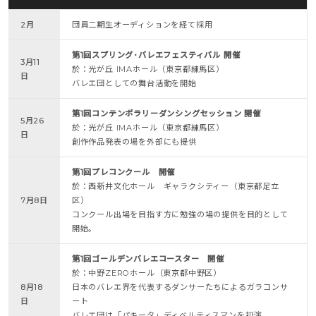
2月
団員二期生オーディションを経て採用
第1回スプリング･バレエフェスティバル 開催
3月11
於：光が丘 IMAホール（東京都練馬区）
日
バレエ団としての舞台活動を開始
第1回コンテンポラリーダンシングセッション 開催
5月26
於：光が丘 IMAホール（東京都練馬区）
日
創作作品発表の場を外部にも提供
第1回プレコンクール 開催
於：西新井文化ホール ギャラクシティー（東京都足立
7月8日
区）
コンクール出場を目指す方に勉強の場の提供を目的として
開始。
第1回ゴールデンバレエコースター 開催
於：中野ZEROホール（東京都中野区）
8月18
日本のバレエ界を代表するダンサーたちによるガラコンサ
日
ート
バレエ団は「パキータ」ディベルティスマンを初演。