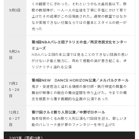
くの観客でにぎわった、それというのも大畠校長以下、鉄
9月3日
壁の教授陣が、一人一人の生徒を丁寧に手塩にかけて育て
上げたその成果がこの日発表された。通常の教室ではなか
なか実現できない付属ならではの基本とスタイルの統一が
光った
第9回NBAバレエ団アトリエの会／所沢市民文化センター
ミューズ
9月24
NBAバレエ団の本公演では見ることのできない団員の思い
日
がけない才能と魅力に、改めて感動の渦が巻き起こる、オ
リジナリティ溢れる公演
第8回NEW DANCE HORIZON公演／メルパルクホール
11月2
鬼才・安達哲治と溢れる情感の振付師・執行伸宜の興奮の
5・26
舞台が映像との融合の舞台空間を作り上げた。今までの概
日
念を根底から覆す画期的な企画の公演であった
12月2
第17回クルミ割り人形公演／中野ゼロホール
6・27
毎年恒例のくるみ割り人形公演も17回目を迎え、新しい才
日
能のバレリーナ達が夢のファンタジーを作り上げた
2007年（平成19年）