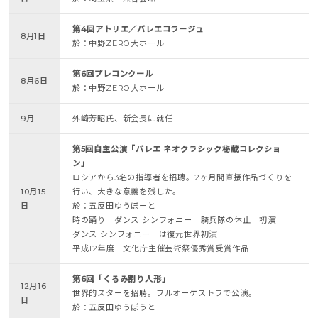
第4回アトリエ／バレエコラージュ
8月1日
於：中野ZERO大ホール
第6回プレコンクール
8月6日
於：中野ZERO大ホール
9月
外崎芳昭氏、新会長に就任
第5回自主公演「バレエ ネオクラシック秘蔵コレクショ
ン」
ロシアから3名の指導者を招聘。2ヶ月間直接作品づくりを
10月15
行い、大きな意義を残した。
日
於：五反田ゆうぽーと
時の踊り ダンス シンフォニー 騎兵隊の休止 初演
ダンス シンフォニー は復元世界初演
平成12年度 文化庁主催芸術祭優秀賞受賞作品
第6回「くるみ割り人形」
12月16
世界的スターを招聘。フルオーケストラで公演。
日
於：五反田ゆうぽうと