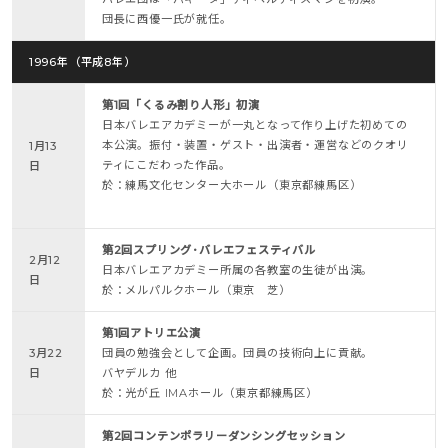
団長に西優一氏が就任。
1996年（平成8年）
第1回「くるみ割り人形」初演
日本バレエアカデミーが一丸となって作り上げた初めての
本公演。振付・装置・ゲスト・出演者・運営などのクオリ
1月13
ティにこだわった作品。
日
於：練馬文化センター大ホール（東京都練馬区）
第2回スプリング･バレエフェスティバル
2月12
日本バレエアカデミー所属の各教室の生徒が出演。
日
於：メルパルクホール（東京 芝）
第1回アトリエ公演
3月22
団員の勉強会として企画。団員の技術向上に貢献。
日
バヤデルカ 他
於：光が丘 IMAホール（東京都練馬区）
第2回コンテンポラリーダンシングセッション