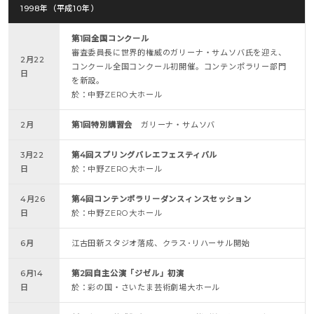
1998年（平成10年）
第1回全国コンクール
審査委員長に世界的権威のガリーナ・サムソバ氏を迎え、
2月22
コンクール全国コンクール初開催。コンテンポラリー部門
日
を新設。
於：中野ZERO大ホール
2月
第1回特別講習会
ガリーナ・サムソバ
3月22
第4回スプリングバレエフェスティバル
日
於：中野ZERO大ホール
4月26
第4回コンテンポラリーダンスィンスセッション
日
於：中野ZERO大ホール
6月
江古田新スタジオ落成、クラス･リハーサル開始
6月14
第2回自主公演「ジゼル」初演
日
於：彩の国・さいたま芸術劇場大ホール