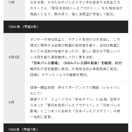
11月
立を決意。そのためのバレエスタジオを経営する先生たち
のサークル 「新日本芸術バレエアカデミー」 を久保栄治が
発起人となり、鈴木彦三、後に浅野正が参加して創立。
1994年（平成6年）
ダンサーの地位向上と、チケット負担ゼロを目指し、この
理念に賛同する全国の教室の経営者を募り、当初は教室に
おいては互助の性格があったが、新しい理念の下新しいバ
6月3日
レエ団を創り運営維持して行く事を決定。
「日本バレエ劇場」（NBAバレエ団の前身）を結団
。藤野
晴彦氏が芸術監督に就任。久保栄治氏は事務局長に就任。
団員に チケットノルマの撤廃を明示。
団員一期生採用 併せてオープンクラス開始（ジョイバレ
エにて）
国連ライブ ミュージカル「赤毛のアン」に出演。従来か
6月
らあった「新日本芸術バレエアカデミー」と「日本バレエ
劇場」と二つあった名称を「日本バレエアカデミー」の統
一名称に変更。
1995年（平成7年）