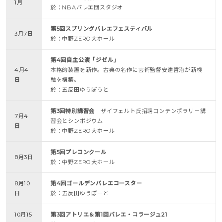
1月
於：NBAバレエ団スタジオ
第5回スプリングバレエフェスティバル
3月7日
於：中野ZERO大ホール
第4回自主公演「ジゼル」
4月4
本格的装置を新作。古典の名作に芸術監督安達哲治が新機
日
軸を構築。
於：五反田ゆうぽうと
第3回特別講習会
ザイフェルト氏招聘コンテンポラリー講
7月4
習会とシンポジウム
日
於：中野ZERO大ホール
第5回プレコンクール
8月3日
於：中野ZERO大ホール
8月10
第4回ゴールデンバレエコースター
日
於：五反田ゆうぽーと
10月15
第3回アトリエ＆第1回バレエ・コラージュ21