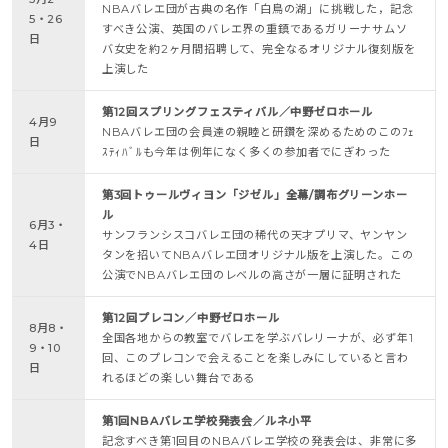
NBAバレエ団が古典の名作「白鳥の湖」に挑戦した，記念
5・26
すべき公演、英国のバレエ界の重鎮であるガリーナサムソ
日
バ女史を約2ヶ月間招聘して、完全なるオリジナル復刻版を
上演した
第12回スプリングフェスティバル／中野ゼロホール
4月9
NBAバレエ団の会員達の親睦と研鑽を深めるためのこのﾌｪ
日
ｽﾃｨﾊﾞﾙも今年は例年になく多くの参加者でにぎわった
第3回トゥールヴィヨン「ジゼル」全幕/調布グリーンホー
ル
6月3・
サンフランシスコバレエ団の稀代の天才プリマ、ヤンヤン
4日
タンを招いてNBAバレエ団オリジナル版を上演した。この
公演でNBAバレエ団のレベルの高さが一層に証明された
第12回プレコン／中野ゼロホール
8月8・
全国各地からの教室でバレエを学ぶバレリーナが、必ず年1
9・10
回、このプレコンで会えることを楽しみにしていると言わ
日
れるほどの楽しい舞台である
第1回NBAバレエ学校発表会／ルネ小平
記念すべき第1回目のNBAバレエ学校の発表会は、非常に多