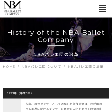
History of the NBA Ballet
Company
NBAバレエ団の沿革
HOME
NBAバレエ団について
NBAバレエ団の沿革
1993年（平成5年）
永年、現役ダンサーとして活躍した久保栄治は、我が国の
バレエ界に於けるダンサーの地位の向上をめざし団体の創