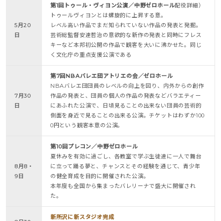
第1回トゥール・ヴィヨン公演／中野ゼロホール
配役詳細）
トゥールヴィヨンとは螺旋的に上昇する意。
5月20
レベル高い作品でまだ知られていない作品の発表と発掘。
日
芸術総監督安達哲治の意欲的な新作の発表と同時にフレス
キーなど本邦初公開の作品で観客を大いに沸かせた。同じ
く文化庁の重点支援公演である
第7回NBAバレエ団アトリエの会／ゼロホール
NBAバレエ団団員のレベルの向上を図り、内外からの創作
7月30
作品の発表と、団員の個人の作品の発表などバラエティー
日
にあふれた公演で、日頃見ることの出来ない団員の芸術的
側面を身近で見ることの出来る公演。チケットはわずか100
0円という観客本意の公演。
第10回プレコン／中野ゼロホール
夏休みを有効に過ごし、各教室で学ぶ生徒達に一人で舞台
8月8・
に立って踊る夢と、チャンスとその経験を通じて、青少年
9日
の健全育成を目的に開催された公演。
本年度も全国から集まったバレリーナで盛大に開催され
た。
新所沢に新スタジオ完成