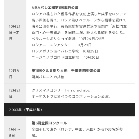
NBAバレエ団第1回海外公演
ロシアの埋もれた優秀作品を復刻上演した成果をロシアで
高い評価を得て、ロシア及びベラルーシから招聘を受けて
10月21
海外公演を挙行、芸術総監督安達哲治の話題作「近松門左
日～31
衛門・心中天網島」を同時上演、絶大なる歓迎を受けた。
日
ベラルーシボリショイ劇場 10月24日/25日
ロシアユースシアタター 10月28日
ロシアボリショイバレエ学校 10月29日
ニージニノブゴロド国立劇場 10月30日
12月8
第11回クルミ割り人形 千葉県四街道公演
日
鴻巣バレエとの共催
12月21
クリスマスコンサートin chichibu
日
オーケストラとオペラのコラボレーション公演。
2003年（平成15年）
第6回全国コンクール
1月4～
全国そして海外（ロシア、中国、米国）から1168名が参
8日
加。