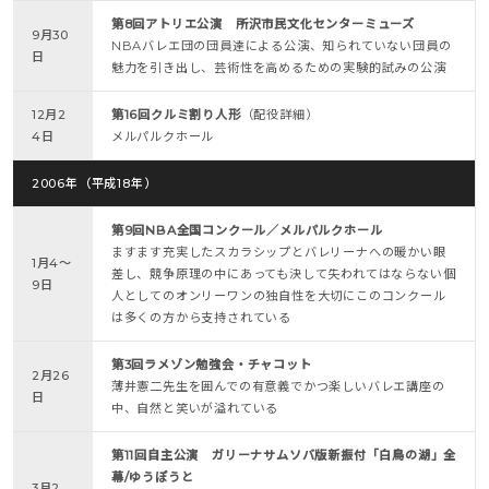
第8回アトリエ公演 所沢市民文化センターミューズ
9月30
NBAバレエ団の団員達による公演、知られていない団員の
日
魅力を引き出し、芸術性を高めるための実験的試みの公演
12月2
第16回クルミ割り人形
（配役詳細）
4日
メルパルクホール
2006年（平成18年）
第9回NBA全国コンクール／メルパルクホール
ますます充実したスカラシップとバレリーナへの暖かい眼
1月4～
差し、競争原理の中にあっても決して失われてはならない個
9日
人としてのオンリーワンの独自性を大切にこのコンクール
は多くの方から支持されている
第3回ラメゾン勉強会・チャコット
2月26
薄井憲二先生を囲んでの有意義でかつ楽しいバレエ講座の
日
中、自然と笑いが溢れている
第11回自主公演 ガリーナサムソバ版新振付「白鳥の湖」全
幕/ゆうぽうと
3月2