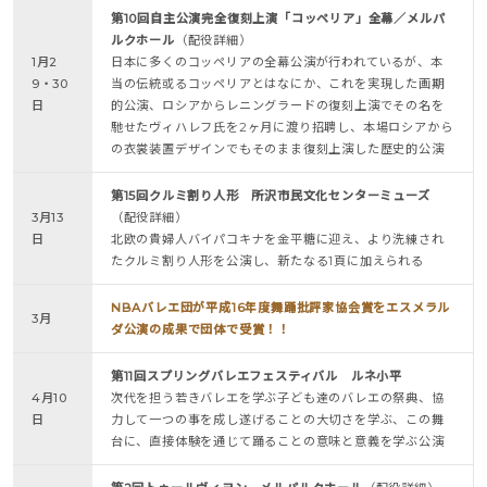
第10回自主公演完全復刻上演「コッペリア」全幕／メルパ
ルクホール
（配役詳細）
1月2
日本に多くのコッペリアの全幕公演が行われているが、本
9・30
当の伝統或るコッペリアとはなにか、これを実現した画期
日
的公演、ロシアからレニングラードの復刻上演でその名を
馳せたヴィハレフ氏を2ヶ月に渡り招聘し、本場ロシアから
の衣裳装置デザインでもそのまま復刻上演した歴史的公演
第15回クルミ割り人形 所沢市民文化センターミューズ
3月13
（配役詳細）
日
北欧の貴婦人バイパコキナを金平糖に迎え、より洗練され
たクルミ割り人形を公演し、新たなる1頁に加えられる
NBAバレエ団が平成16年度舞踊批評家協会賞をエスメラル
3月
ダ公演の成果で団体で受賞！！
第11回スプリングバレエフェスティバル ルネ小平
4月10
次代を担う若きバレエを学ぶ子ども達のバレエの祭典、協
日
力して一つの事を成し遂げることの大切さを学ぶ、この舞
台に、直接体験を通じて踊ることの意味と意義を学ぶ公演