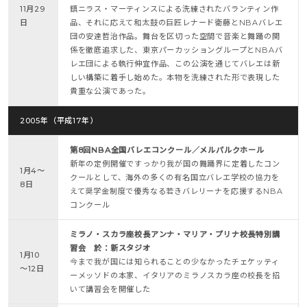
11月29
鎮ニラス・マーティンスによる洗練されたバランティン作
日
品、それに応えて和太鼓の巨匠レナード衛藤とNBAバレエ
団の安達哲治作品。舞台を区切った空間で音楽と舞踊の関
係を徹底追求した、東京パーカッショングループとNBAバ
レエ団による執行伸宜作品、この公演を通じてバレエは新
しい構築に着手し始めた。本物を洗練された形で表現した
貴重な公演であった。
2005年（平成17年）
第8回NBA全国バレエコンクール／メルパルクホール
新年の定例開催ですっかり我が国の舞踊界に定着したコン
1月4～
クールとして、海外の多くの有名国立バレエ学校の協力を
8日
えて奨学金制度で優秀なる若きバレリーナを応援するNBA
コンクール
ミラノ・スカラ座校長アンナ・マリア・プリナ校長特別講
習会 於：新スタジオ
1月10
今まで我が国には知られることの少なかったチェケッティ
～12日
ーメッソドの本家、イタリアのミラノスカラ座の校長を招
いて講習会を開催した