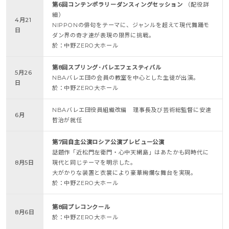
第6回コンテンポラリーダンスィングセッション
（配役詳
細）
4月21
NIPPONの俳句をテーマに、ジャンルを超えて現代舞踊モ
日
ダン界の奇才達が表現の限界に挑戦。
於：中野ZERO大ホール
第8回スプリング･バレエフェスティバル
5月26
NBAバレエ団の会員の教室を中心とした生徒が出演。
日
於：中野ZERO大ホール
NBAバレエ団役員組織改編 理事長及び芸術総監督に安達
6月
哲治が就任
第7回自主公演ロシア公演プレビュー公演
話題作「近松門左衛門・心中天網島」はあたかも同時代に
8月5日
現代と同じテーマを明示した。
大がかりな装置と衣裳により豪華絢爛な舞台を実現。
於：中野ZERO大ホール
第8回プレコンクール
8月6日
於：中野ZERO大ホール