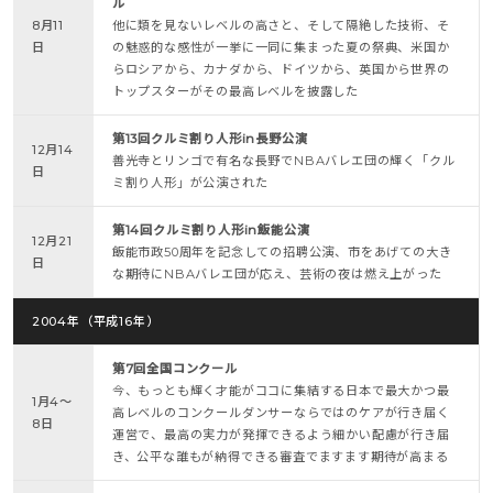
ル
8月11
他に類を見ないレベルの高さと、そして隔絶した技術、そ
日
の魅惑的な感性が一挙に一同に集まった夏の祭典、米国か
らロシアから、カナダから、ドイツから、英国から世界の
トップスターがその最高レベルを披露した
第13回クルミ割り人形in長野公演
12月14
善光寺とリンゴで有名な長野でNBAバレエ団の輝く「クル
日
ミ割り人形」が公演された
第14回クルミ割り人形in飯能公演
12月21
飯能市政50周年を記念しての招聘公演、市をあげての大き
日
な期待にNBAバレエ団が応え、芸術の夜は燃え上がった
2004年（平成16年）
第7回全国コンクール
今、もっとも輝く才能がココに集結する日本で最大かつ最
1月4～
高レベルのコンクールダンサーならではのケアが行き届く
8日
運営で、最高の実力が発揮できるよう細かい配慮が行き届
き、公平な誰もが納得できる審査でますます期待が高まる