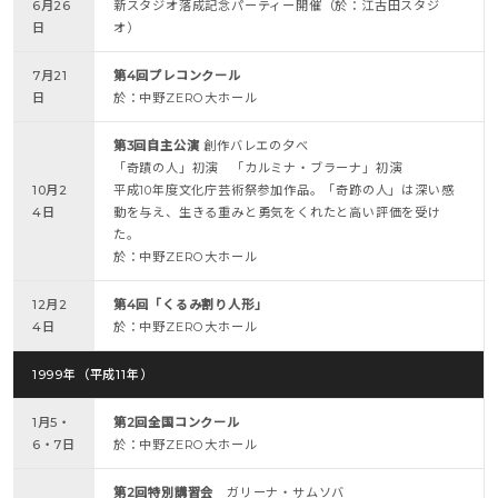
6月26
新スタジオ落成記念パーティー開催（於：江古田スタジ
日
オ）
7月21
第4回プレコンクール
日
於：中野ZERO大ホール
第3回自主公演
創作バレエの夕べ
「奇蹟の人」初演 「カルミナ・ブラーナ」初演
10月2
平成10年度文化庁芸術祭参加作品。「奇跡の人」は深い感
4日
動を与え、生きる重みと勇気をくれたと高い評価を受け
た。
於：中野ZERO大ホール
12月2
第4回「くるみ割り人形」
4日
於：中野ZERO大ホール
1999年（平成11年）
1月5・
第2回全国コンクール
6・7日
於：中野ZERO大ホール
第2回特別講習会
ガリーナ・サムソバ