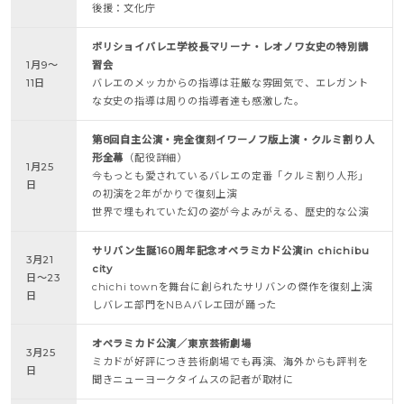
後援：文化庁
ボリショイバレエ学校長マリーナ・レオノワ女史の特別講
1月9～
習会
11日
バレエのメッカからの指導は荘厳な雰囲気で、エレガント
な女史の指導は周りの指導者達も感激した。
第8回自主公演・完全復刻イワーノフ版上演・クルミ割り人
形全幕
（配役詳細）
1月25
今もっとも愛されているバレエの定番「クルミ割り人形」
日
の初演を2年がかりで復刻上演
世界で埋もれていた幻の姿が今よみがえる、歴史的な公演
サリバン生誕160周年記念オペラミカド公演in chichibu
3月21
city
日～23
chichi townを舞台に創られたサリバンの傑作を復刻上演
日
しバレエ部門をNBAバレエ団が踊った
オペラミカド公演／東京芸術劇場
3月25
ミカドが好評につき芸術劇場でも再演、海外からも評判を
日
聞きニューヨークタイムスの記者が取材に