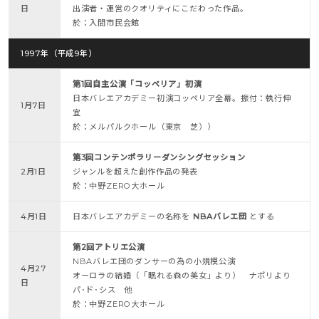
日
出演者・運営のクオリティにこだわった作品。
於：入間市民会館
1997年（平成9年）
第1回自主公演「コッペリア」初演
日本バレエアカデミー初演コッペリア全幕。振付：執行伸
1月7日
宜
於：メルパルクホール（東京 芝））
第3回コンテンポラリーダンシングセッション
2月1日
ジャンルを超えた創作作品の発表
於：中野ZERO大ホール
4月1日
日本バレエアカデミーの名称を
NBAバレエ団
とする
第2回アトリエ公演
NBAバレエ団のダンサーの為の小規模公演
4月27
オーロラの結婚（「眠れる森の美女」より） ナポリより
日
パ･ド･シス 他
於：中野ZERO大ホール