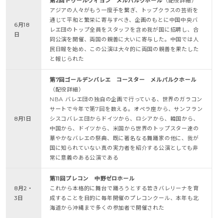
第2回トゥールヴィヨン メルパルクホール
（配役詳細）
アジアの人々がもう一度手を繋ぎ、トップクラスの芸術を
通じて平和と繁栄に寄与すべき、企画のもとに中国中央バ
6月18
レエ団のトップ全員をスタッフを含め我が国に招聘し、合
日
同公演を開催、両国の親善に大いに寄与した。中国では人
民日報を始め、この公演は大々的に両国の親善を果たした
と報じられた
第7回ゴールデンバレエ コースター メルパルクホール
（配役詳細）
NBA バレエ団の独自の企画で行っている、世界のガラコン
サートで今年で第7回を数える。オペラ座から、サンフラン
8月1日
シスコバレエ団からドイツから、ロシアから、韓国から、
中国から、ドイツから、米国から世界のトップスター達の
華やかなバレエの祭典、既に著名なる舞踊家の他に、我が
国に知られていない真の実力者を紹介する公演としても非
常に意義のある公演である
第11回プレコン 中野ゼロホール
8月2・
これから本格的に舞台で踊ろうとする若きバレリーナを育
3日
成することを目的に毎年開催のプレコンクール、本年も北
海道から沖縄まで多くの参加者で開催された