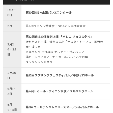
1月3～
第10回NBA全国バレエコンクール
8日
2月
第4回ラメゾン勉強会・NBAバレエ団貴賓室
第12回自主公演復刻上演 「バレエ リュスの夕べ」
特別ゲスト出演：情熱の天才「ラスタ・トーマス」薔薇の
2月2
精出演決定！！
4・25
メルパルク 振付再現 セルゲイ・ヴィハレフ
日
演目：ショピニアーナ・カーニバル・バラの精
ダッタンジンの踊り
4月30
第13回スプリングフェスティバル／中野ゼロホール
日
6月1・
第4回トゥール・ヴィヨン公演／メルパルクホール
2日
8月
第8回ゴールデンバレエコースター／メルパルクホール
4・5日