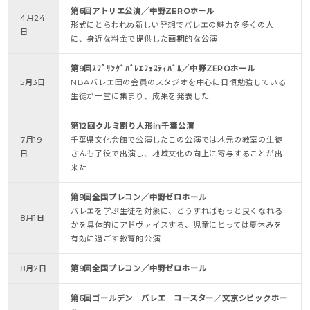
第6回アトリエ公演／中野ZEROホール
4月24
形式にとらわれぬ新しい発想でバレエの魅力を多くの人
日
に、身近な料金で提供した画期的な公演
第9回ｽﾌﾟﾘﾝｸﾞﾊﾞﾚｴﾌｪｽﾃｨﾊﾞﾙ／中野ZEROホール
5月3日
NBAバレエ団の会員のスタジオを中心に日頃勉強している
生徒が一堂に集まり、成果を発表した
第12回クルミ割り人形in千葉公演
7月19
千葉県文化会館で公演したこの公演では地元の教室の生徒
日
さんも子役で出演し、地域文化の向上に寄与することが出
来た
第9回全国プレコン／中野ゼロホール
バレエを学ぶ生徒を対象に、どうすればもっと良くなれる
8月1日
かを具体的にアドヴァイスする、児童にとっては夏休みを
有効に過ごす教育的公演
8月2日
第9回全国プレコン／中野ゼロホール
第6回ゴールデン バレエ コースター／文京シビックホー