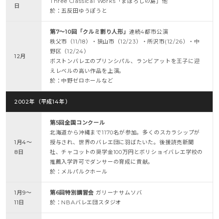
Three Classical Works「まぼろしの島」他
日
於：五反田ゆうぽうと
第7～10回「クルミ割り人形」
連続4都市公演
秩父市（11/18）・狭山市（12/23）・所沢市(12/26）・中
野区（12/24）
12月
ボストンバレエのプリンシパル、ランビアットを王子に迎
えレベルの高い作品を上演。
於：中野ゼロホールなど
2002年（平成14年）
第5回全国コンクール
北海道から沖縄まで1170名が参加。多くのスカラシップが
1月4～
授与され、世界のバレエ団に羽ばたいた。後援読売新聞
8日
社、チャコットの奨学金100万円とボリショイバレエ学校の
推薦入学許可でダンサーの育成に貢献。
於：メルパルクホール
1月9～
第6回特別講習会
ガリーナサムソバ
11日
於：NBAバレエ団スタジオ