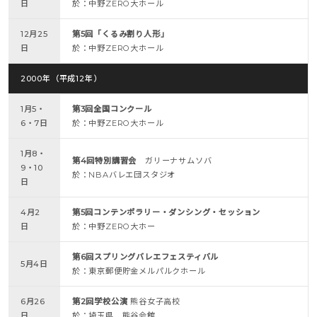
日
於：中野ZERO大ホール
12月25
第5回「くるみ割り人形」
日
於：中野ZERO大ホール
2000年（平成12年）
1月5・
第3回全国コンクール
6・7日
於：中野ZERO大ホール
1月8・
第4回特別講習会
ガリーナサムソバ
9・10
於：NBAバレエ団スタジオ
日
4月2
第5回コンテンポラリー・ダンシング・セッション
日
於：中野ZERO大ホー
第6回スプリングバレエフェスティバル
5月4日
於：東京郵便貯金メルパルクホール
6月26
第2回学校公演
熊谷女子高校
日
於：埼玉県 熊谷会館