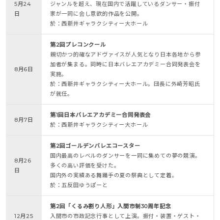
5月24
ジャンルを超え、現在国内で活躍しているダンサー・振付
日
家が一同に会し意欲的作品を公開。
於：西新井ギャラクシティー大ホール
第2回プレコンクール
親切かつ的確なアドヴァイスが人気となり日本各地から参
加者が集まる。同時に日本バレエアカデミー合同発表会を
8月6日
実施。
於：西新井ギャラクシティー大ホール。団長に外崎芳昭氏
が就任。
第1回日本バレエアカデミー合同発表会
8月7日
於：西新井ギャラクシティー大ホール
第2回ゴールデンバレエコースター
国内最高のレベルのダンサーを一同に集めての夢の競演。
8月26
多くの高い評価を受けた。
日
国内外の実績ある舞踊手の夏の祭典として定着。
於：五反田ゆうぽーと
第2回「くるみ割り人形」入間市制30周年記念
12月25
入間市の市政記念行事として上演。振付・装置・ゲスト・