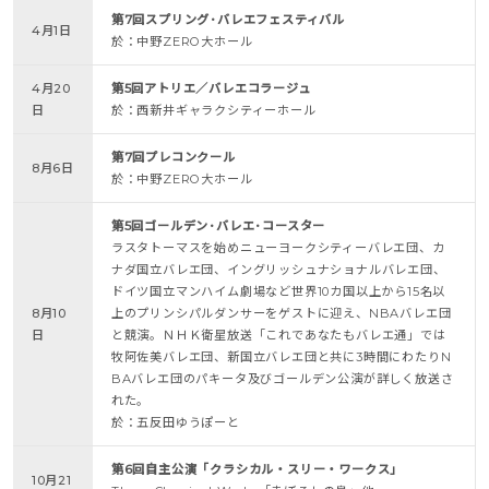
第7回スプリング･バレエフェスティバル
4月1日
於：中野ZERO大ホール
4月20
第5回アトリエ／バレエコラージュ
日
於：西新井ギャラクシティーホール
第7回プレコンクール
8月6日
於：中野ZERO大ホール
第5回ゴールデン･バレエ･コースター
ラスタトーマスを始めニューヨークシティーバレエ団、カ
ナダ国立バレエ団、イングリッシュナショナルバレエ団、
ドイツ国立マンハイム劇場など世界10カ国以上から15名以
8月10
上のプリンシパルダンサーをゲストに迎え、NBAバレエ団
日
と競演。ＮＨＫ衛星放送「これであなたもバレエ通」では
牧阿佐美バレエ団、新国立バレエ団と共に3時間にわたりN
BAバレエ団のパキータ及びゴールデン公演が詳しく放送さ
れた。
於：五反田ゆうぽーと
第6回自主公演「クラシカル・スリー・ワークス」
10月21