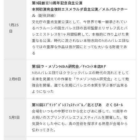
第9回創立10周年記念自主公演
本邦初演完全復刻エスメラルダ自主公演／メルパルクホー
ル
（配役詳細）
文化庁の重点支援公演として、今世界で唯一継承されてい
1月25
るベラルーシの国立バレエ団の芸術監督エリザレフ氏とバ
日
レエミストレスを1ヶ月間招聘して、本格的に作り上げた貴
重なる公演、時代に流されない本物志向のNBAバレエ団な
らではの重厚な作品は我が国にとっても大いなる財産であ
る
第1回ラ・メゾンNBA研究会／ﾁｬｺｯﾄ本店8Ｆ
NBAバレエ団ではクラシックバレエの時代の流れとそして
2月8日
未来を見据えての作業を「ラメゾンNBA研究会」として勉
強会を開催、誰でも気軽にバレエの本質を学ぶ事が出来る
ようになった
第10回ｽﾌﾟﾘﾝｸﾞﾊﾞﾚｴﾌｪｽﾃｨﾊﾞﾙ／北とぴあ さくらﾎｰﾙ
会場をいつもの中野ゼロから北とぴあに移して、10周年の
5月1日
お祝いのスプリングバレエフェスティバルを開催した、和
気藹々とした中にも、真の芸術を探求する熱意が会場から
伝わってきた。