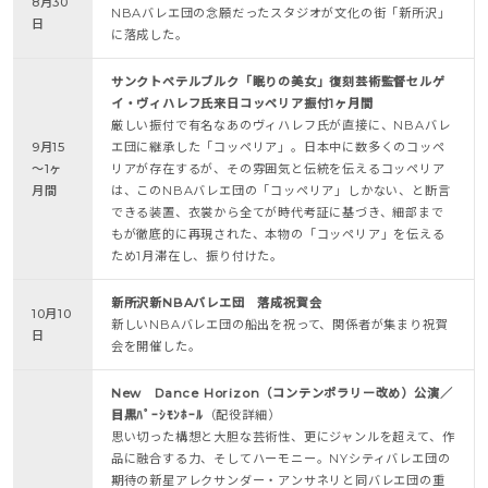
8月30
NBAバレエ団の念願だったスタジオが文化の街「新所沢」
日
に落成した。
サンクトペテルブルク「眠りの美女」復刻芸術監督セルゲ
イ・ヴィハレフ氏来日コッペリア振付1ヶ月間
厳しい振付で有名なあのヴィハレフ氏が直接に、NBAバレ
9月15
エ団に継承した「コッペリア」。日本中に数多くのコッペ
～1ヶ
リアが存在するが、その雰囲気と伝統を伝えるコッペリア
月間
は、このNBAバレエ団の「コッペリア」しかない、と断言
できる装置、衣裳から全てが時代考証に基づき、細部まで
もが徹底的に再現された、本物の「コッペリア」を伝える
ため1月滞在し、振り付けた。
新所沢新NBAバレエ団 落成祝賀会
10月10
新しいNBAバレエ団の船出を祝って、関係者が集まり祝賀
日
会を開催した。
New Dance Horizon（コンテンポラリー改め）公演／
目黒ﾊﾟｰｼﾓﾝﾎｰﾙ
（配役詳細）
思い切った構想と大胆な芸術性、更にジャンルを超えて、作
品に融合する力、そしてハーモニー。NYシティバレエ団の
期待の新星アレクサンダー・アンサネリと同バレエ団の重