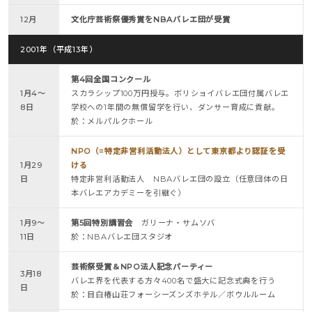
12月
文化庁芸術祭優秀賞をNBAバレエ団が受賞
2001年（平成13年）
第4回全国コンクール
1月4～
スカラシップ100万円授与。ボリショイバレエ団付属バレエ
8日
学校への1年間の無償留学を行い、ダンサー育成に貢献。
於：メルパルクホール
NPO（=特定非営利活動法人）として東京都より認証を受
1月29
ける
日
特定非営利活動法人 NBAバレエ団の設立（任意団体の日
本バレエアカデミーを引継ぐ）
1月9～
第5回特別講習会
ガリーナ・サムソバ
11日
於：NBAバレエ団スタジオ
芸術祭受賞＆NPO法人記念パーティー
3月18
バレエ界を代表する方々400名で盛大に記念式典を行う
日
於：目白椿山荘フォーシーズンズホテル／ボウルルーム