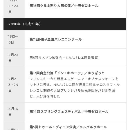
12月2
2・23
第18回クルミ割り人形公演／中野ゼロホール
日
2008年（平成20年）
1月3～
第11回NBA全国バレエコンクール
8日
2月23
第5回ラメゾン勉強会・NBAバレエ団貴賓室
日
第13回自主公演「ドン・キホーテ」／ゆうぽうと
2月2
マリンスキーから新星エフゲーニャ・オブラスツォーワを
3・24
キトリに迎え、NBAバレエ団が世界に誇るヤロスラフ・サ
日
レンコと期待の大型プリンシパル秋元康臣がバジルを演
じ、大好評を博した
4月16
第14回スプリングフェスティバル／中野ゼロホール
日
第5回トゥール・ヴィヨン公演／メルパルクホール