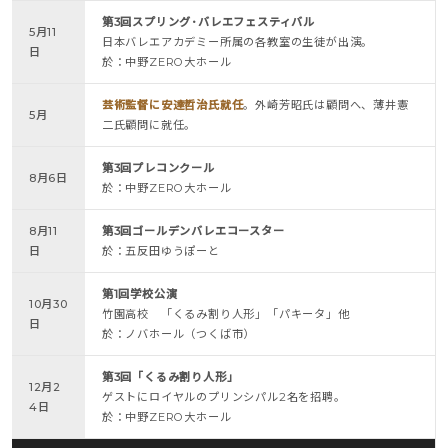
第3回スプリング･バレエフェスティバル
5月11
日本バレエアカデミー所属の各教室の生徒が出演。
日
於：中野ZERO大ホール
芸術監督に安達哲治氏就任
。外崎芳昭氏は顧問へ、薄井憲
5月
二氏顧問に就任。
第3回プレコンクール
8月6日
於：中野ZERO大ホール
8月11
第3回ゴールデンバレエコースター
日
於：五反田ゆうぽーと
第1回学校公演
10月30
竹園高校 「くるみ割り人形」「パキータ」他
日
於：ノバホール（つくば市）
第3回「くるみ割り人形」
12月2
ゲストにロイヤルのプリンシパル2名を招聘。
4日
於：中野ZERO大ホール